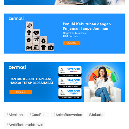
#Menikah
#CaraBuat
#AniesBaswedan
#Jakarta
#SertifikatLayakKawin