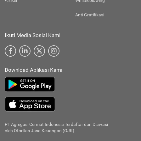
Artikel
Whistleblowing
Anti Gratifikasi
Ikuti Media Sosial Kami
Download Aplikasi Kami
PT Agregasi Cermat Indonesia
Terdaftar dan Diawasi
oleh Otoritas Jasa Keuangan (OJK)