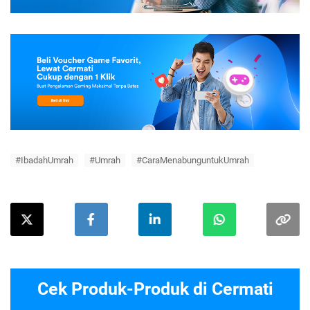
#IbadahUmrah
#Umrah
#CaraMenabunguntukUmrah
Cek Produk-Produk di Cermati