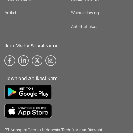
Artikel
Whistleblowing
Anti Gratifikasi
Ikuti Media Sosial Kami
Download Aplikasi Kami
PT Agregasi Cermat Indonesia
Terdaftar dan Diawasi