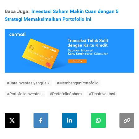
Baca Juga:
Investasi Saham Makin Cuan dengan 5
Strategi Memaksimalkan Portofolio Ini
#CaraInvestasiyangBaik
#MembangunPortofolio
#PortofolioInvestasi
#PortofolioSaham
#TipsInvestasi