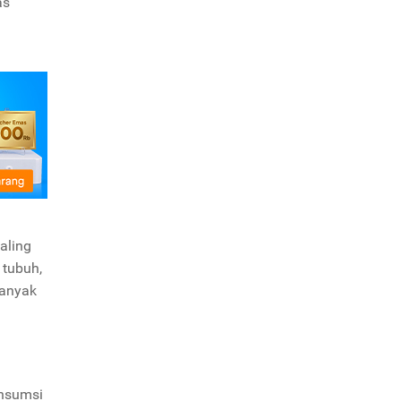
as
aling
 tubuh,
banyak
onsumsi