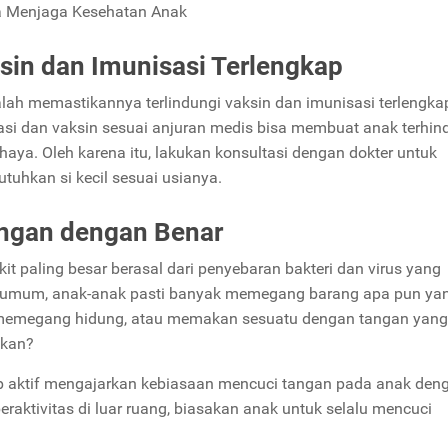
a Menjaga Kesehatan Anak
sin dan Imunisasi Terlengkap
ah memastikannya terlindungi vaksin dan imunisasi terlengka
asi dan vaksin sesuai anjuran medis bisa membuat anak terhind
aya. Oleh karena itu, lakukan konsultasi dengan dokter untuk
tuhkan si kecil sesuai usianya.
angan dengan Benar
it paling besar berasal dari penyebaran bakteri dan virus yang
at umum, anak-anak pasti banyak memegang barang apa pun ya
 memegang hidung, atau memakan sesuatu dengan tangan yang 
bukan?
kap aktif mengajarkan kebiasaan mencuci tangan pada anak den
raktivitas di luar ruang, biasakan anak untuk selalu mencuci