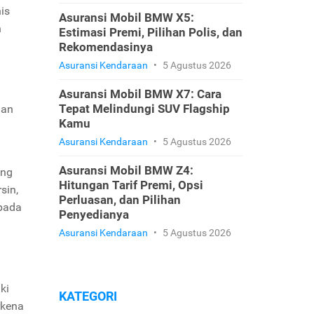
is
Asuransi Mobil BMW X5:
n
Estimasi Premi, Pilihan Polis, dan
Rekomendasinya
Asuransi Kendaraan
•
5 Agustus 2026
Asuransi Mobil BMW X7: Cara
Tepat Melindungi SUV Flagship
aan
Kamu
Asuransi Kendaraan
•
5 Agustus 2026
Asuransi Mobil BMW Z4:
ung
Hitungan Tarif Premi, Opsi
sin,
Perluasan, dan Pilihan
 pada
Penyedianya
Asuransi Kendaraan
•
5 Agustus 2026
ki
KATEGORI
rkena