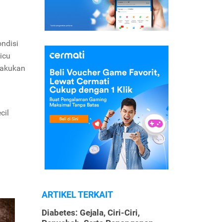
ondisi
icu
lakukan
cil
ARTIKEL TERKAIT
Diabetes: Gejala, Ciri-Ciri,