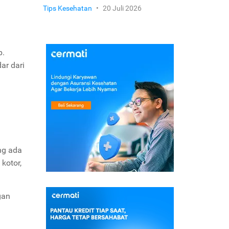
Tips Kesehatan
•
20 Juli 2026
p.
ar dari
ng ada
kotor,
gan