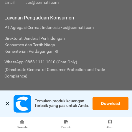
Email
:
cs@cermati.com
Layanan Pengaduan Konsumen
PT Agregasi Cermat Indonesia - cs@cermati.com
Direktorat Jenderal Perlindungan
Konsumen dan Tertib Niaga
Kementerian Perdagangan RI
WhatsApp: 0853 1111 1010 (Chat Only)
(Directorate General of Consumer Protection and Trade
Compliance)
Cermati
Lainnya
Temukan produk keuangan 
Download
terbaik yang pas untuk Anda.
Tentang Kami
Syarat & Ketentuan
FAQ
Kebijakan Privasi
Beranda
Produk
Akun