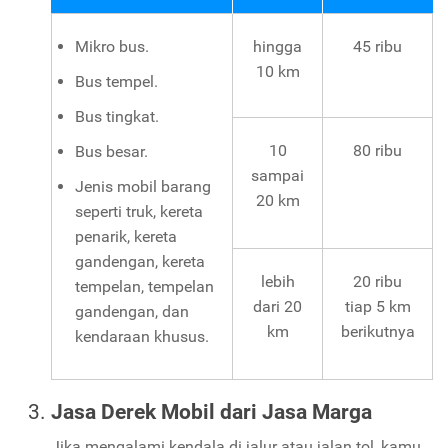
Mikro bus.
hingga
45 ribu
10 km
Bus tempel.
Bus tingkat.
10
80 ribu
Bus besar.
sampai
Jenis mobil barang
20 km
seperti truk, kereta
penarik, kereta
gandengan, kereta
lebih
20 ribu
tempelan, tempelan
dari 20
tiap 5 km
gandengan, dan
km
berikutnya
kendaraan khusus.
Jasa Derek Mobil dari Jasa Marga
Jika mengalami kendala di jalur atau jalan tol, kamu