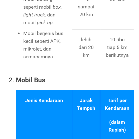
sampai
seperti mobil
box,
20 km
light truck,
dan
mobil
pick up.
Mobil berjenis bus
lebih
10 ribu
kecil seperti APK,
dari 20
tiap 5 km
mikrolet, dan
km
berikutnya
semacamnya.
Mobil Bus
Jenis Kendaraan
Jarak
Tarif per
Tempuh
Kendaraan
(dalam
Rupiah)