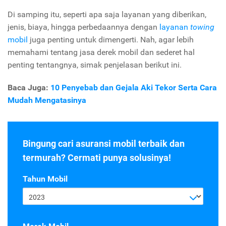
Di samping itu, seperti apa saja layanan yang diberikan,
jenis, biaya, hingga perbedaannya dengan
layanan
towing
mobil
juga penting untuk dimengerti. Nah, agar lebih
memahami tentang jasa derek mobil dan sederet hal
penting tentangnya, simak penjelasan berikut ini.
Baca Juga:
10 Penyebab dan Gejala Aki Tekor Serta Cara
Mudah Mengatasinya
Bingung cari asuransi mobil terbaik dan
termurah? Cermati punya solusinya!
Tahun Mobil
2023