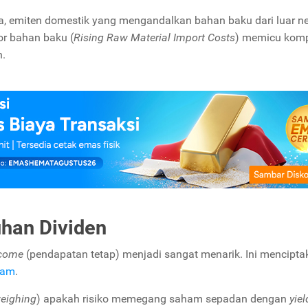
, emiten domestik yang mengandalkan bahan baku dari luar ne
or bahan baku (
Rising Raw Material Import Costs
) memicu komp
n.
uhan Dividen
ncome
(pendapatan tetap) menjadi sangat menarik. Ini mencipta
ham
.
eighing
) apakah risiko memegang saham sepadan dengan
yiel