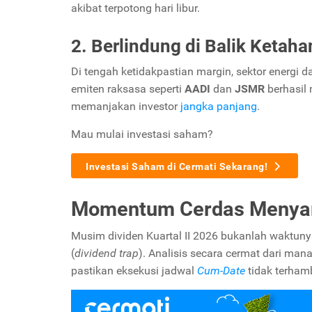
akibat terpotong hari libur.
2. Berlindung di Balik Ketaha
Di tengah ketidakpastian margin, sektor energi da
emiten raksasa seperti
AADI
dan
JSMR
berhasil 
memanjakan investor
jangka panjang
.
Mau mulai investasi saham?
Investasi Saham di Cermati Sekarang!
Momentum Cerdas Menyari
Musim dividen Kuartal II 2026 bukanlah waktun
(
dividend trap
). Analisis secara cermat dari man
pastikan eksekusi jadwal
Cum-Date
tidak terhamb