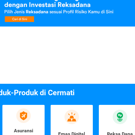
duk-Produk di Cermati
Asuransi
Emas Digital
Reksa Dana