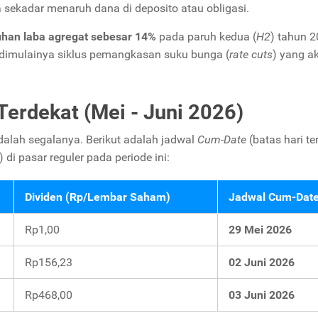
a sekadar menaruh dana di deposito atau obligasi.
han laba agregat sebesar 14%
pada paruh kedua (
H2
) tahun 2
i dimulainya siklus pemangkasan suku bunga (
rate cuts
) yang a
Terdekat (Mei - Juni 2026)
dalah segalanya. Berikut adalah jadwal
Cum-Date
(batas hari te
i pasar reguler pada periode ini:
Dividen (Rp/Lembar Saham)
Jadwal Cum-Dat
Rp1,00
29 Mei 2026
Rp156,23
02 Juni 2026
Rp468,00
03 Juni 2026