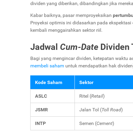
dividen yang diberikan, dibandingkan jika merek
Kabar baiknya, pasar memproyeksikan
pertumbu
Proyeksi optimis ini didasarkan pada ekspektas
kembali menggairahkan sektor riil.
Jadwal
Cum-Date
Dividen 
Bagi yang mengincar dividen, ketepatan waktu a
membeli saham
untuk mendapatkan hak dividen) d
Kode Saham
Sektor
ASLC
Ritel (
Retail
)
JSMR
Jalan Tol (
Toll Road
)
INTP
Semen (
Cement
)