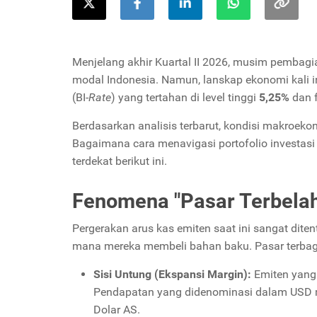
Menjelang akhir Kuartal II 2026, musim pembagia
modal Indonesia. Namun, lanskap ekonomi kali 
(BI-
Rate
) yang tertahan di level tinggi
5,25%
dan f
Berdasarkan analisis terbarut, kondisi makroeko
Bagaimana cara menavigasi portofolio investasi d
terdekat berikut ini.
Fenomena "Pasar Terbelah
Pergerakan arus kas emiten saat ini sangat dit
mana mereka membeli bahan baku. Pasar terbagi
Sisi Untung (Ekspansi Margin):
Emiten yang 
Pendapatan yang didenominasi dalam USD m
Dolar AS.