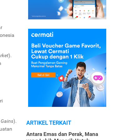
r
donesia
rket
).
n
ri
 Gains
).
ARTIKEL TERKAIT
uatan
Antara Emas dan Perak, Mana