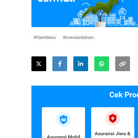
#FlashNews
#InvestasiSaham
Cek Pro
Asuransi Jiwa &
Asuransi Mobil