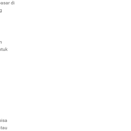
pasar di
g
n
ntuk
bisa
atau