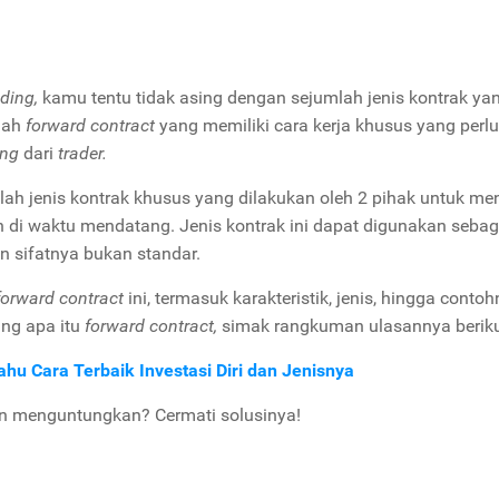
ading,
kamu tentu tidak asing dengan sejumlah jenis kontrak ya
lah
forward contract
yang memiliki cara kerja khusus yang perlu
ing
dari
trader.
lah jenis kontrak khusus yang dilakukan oleh 2 pihak untuk me
n di waktu mendatang. Jenis kontrak ini dapat digunakan sebag
un sifatnya bukan standar.
forward contract
ini, termasuk karakteristik, jenis, hingga conto
ang apa itu
forward contract,
simak rangkuman ulasannya beriku
ahu Cara Terbaik Investasi Diri dan Jenisnya
an menguntungkan? Cermati solusinya!