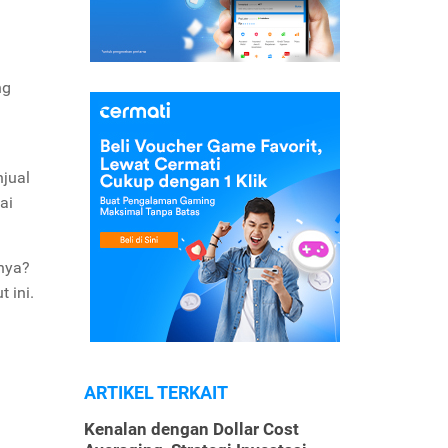
ng
njual
ai
hnya?
t ini.
ARTIKEL TERKAIT
Kenalan dengan Dollar Cost