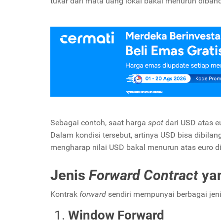
tukar dari mata uang lokal bakal menurun diband
Sebagai contoh, saat harga
spot
dari USD atas 
Dalam kondisi tersebut, artinya USD bisa dibil
mengharap nilai USD bakal menurun atas euro 
Jenis
Forward Contract
ya
Kontrak
forward
sendiri mempunyai berbagai jenis
Window Forward