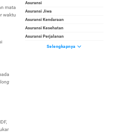
Asuransi
an mata
Asuransi Jiwa
or waktu
Asuransi Kendaraan
Asuransi Kesehatan
Asuransi Perjalanan
si
Selengkapnya
pada
long
NDF,
tukar