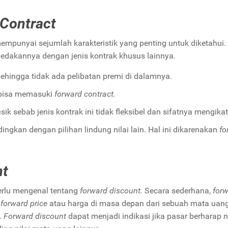
Contract
empunyai sejumlah karakteristik yang penting untuk diketahui. 
dakannya dengan jenis kontrak khusus lainnya.
ehingga tidak ada pelibatan premi di dalamnya.
 bisa memasuki
forward contract.
ik sebab jenis kontrak ini tidak fleksibel dan sifatnya mengika
ngkan dengan pilihan lindung nilai lain. Hal ini dikarenakan
fo
nt
erlu mengenal tentang
forward discount.
Secara sederhana,
for
a
forward price
atau harga di masa depan dari sebuah mata uang
.
Forward discount
dapat menjadi indikasi jika pasar berharap n