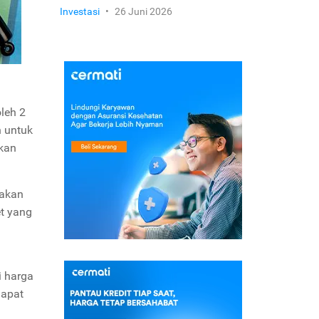
Investasi
•
26 Juni 2026
leh 2
n untuk
ikan
nakan
et yang
i harga
dapat