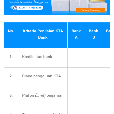
No.
Kriteria Penilaian KTA
Bank
Bank
Ban
Bank
A
B
C
1.
Kredibilitas bank
2.
Biaya pengajuan KTA
3.
Plafon
(limit)
pinjaman