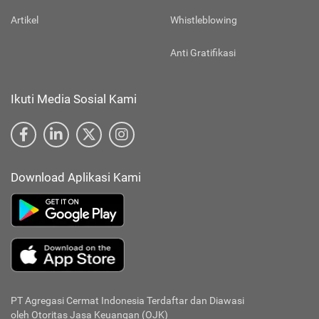
Artikel
Whistleblowing
Anti Gratifikasi
Ikuti Media Sosial Kami
Download Aplikasi Kami
PT Agregasi Cermat Indonesia
Terdaftar dan Diawasi
oleh Otoritas Jasa Keuangan (OJK)