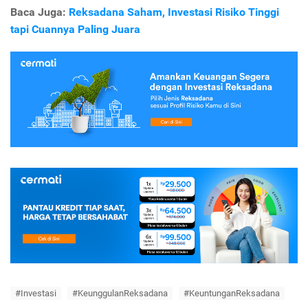
Baca Juga:
Reksadana Saham, Investasi Risiko Tinggi
tapi Cuannya Paling Juara
#Investasi
#KeunggulanReksadana
#KeuntunganReksadana