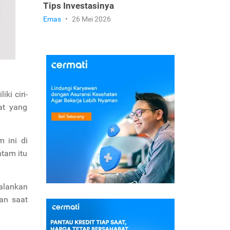
Tips Investasinya
Emas
•
26 Mei 2026
ki ciri-
at yang
 ini di
ntam itu
alankan
an saat