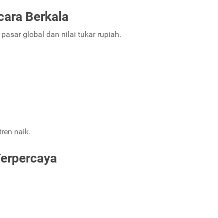
cara Berkala
asar global dan nilai tukar rupiah.
tren naik.
Terpercaya