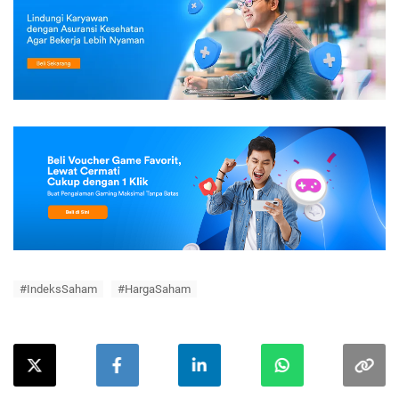
#IndeksSaham
#HargaSaham