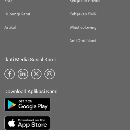
FAQ
Kebijakan Privasi
Hubungi Kami
Kebijakan SMKI
Artikel
Whistleblowing
Anti Gratifikasi
Ikuti Media Sosial Kami
Download Aplikasi Kami