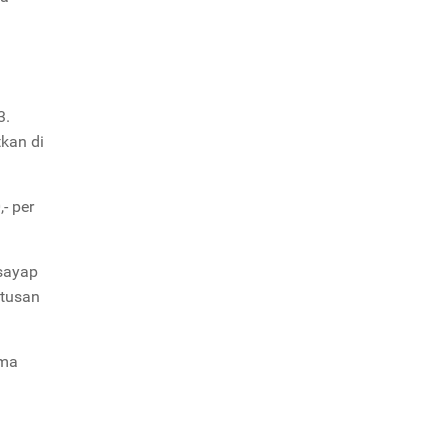
3.
kan di
- per
sayap
utusan
ama