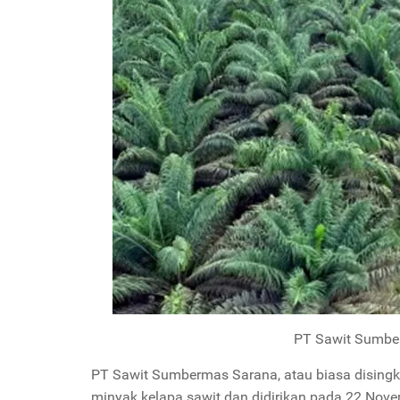
PT Sawit Sumbe
PT Sawit Sumbermas Sarana, atau biasa disingk
minyak kelapa sawit dan didirikan pada 22 Nove