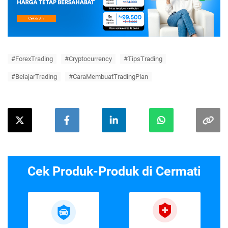
#ForexTrading
#Cryptocurrency
#TipsTrading
#BelajarTrading
#CaraMembuatTradingPlan
Cek Produk-Produk di Cermati