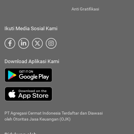
Anti Gratifikasi
Ikuti Media Sosial Kami
Download Aplikasi Kami
PT Agregasi Cermat Indonesia
Terdaftar dan Diawasi
oleh Otoritas Jasa Keuangan (OJK)