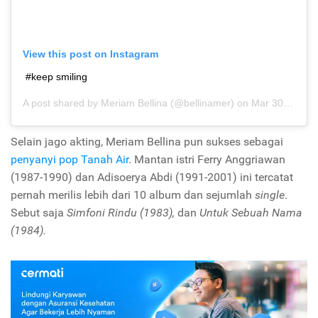
View this post on Instagram
#keep smiling
A post shared by
Meriam Bellina
(@bellinamer) on
Mar 30, 2015 at 10:53am PDT
Selain jago akting, Meriam Bellina pun sukses sebagai
penyanyi pop Tanah Air
. Mantan istri Ferry Anggriawan
(1987-1990) dan Adisoerya Abdi (1991-2001) ini tercatat
pernah merilis lebih dari 10 album dan sejumlah
single
.
Sebut saja
Simfoni Rindu (1983),
dan
Untuk Sebuah Nama
(1984).