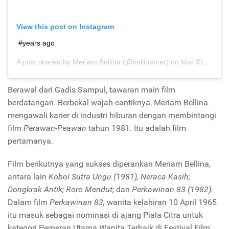
View this post on Instagram
#years ago
A post shared by
Meriam Bellina
(@bellinamer) on
Mar 31, 2015 at 7:52pm PDT
Berawal dari Gadis Sampul, tawaran main film
berdatangan. Berbekal wajah cantiknya, Meriam Bellina
mengawali karier di industri hiburan dengan membintangi
film
Perawan-Peawan
tahun 1981. Itu adalah film
pertamanya.
Film berikutnya yang sukses diperankan Meriam Bellina,
antara lain
Koboi Sutra Ungu (1981), Neraca Kasih;
Dongkrak Antik; Roro Mendut;
dan
Perkawinan 83 (1982).
Dalam film
Perkawinan 83,
wanita kelahiran 10 April 1965
itu masuk sebagai nominasi di ajang Piala Citra untuk
kategori Pemeran Utama Wanita Terbaik di Festival Film