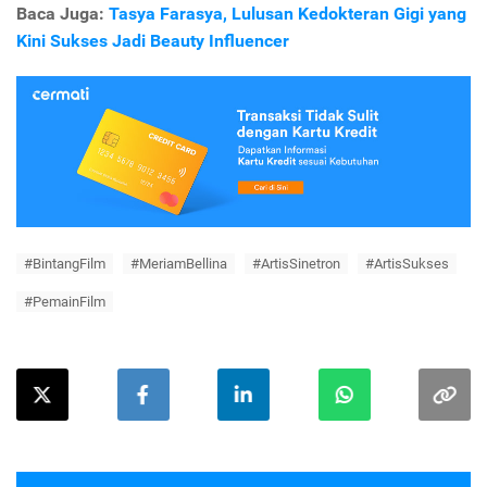
Baca Juga:
Tasya Farasya, Lulusan Kedokteran Gigi yang
Kini Sukses Jadi Beauty Influencer
#BintangFilm
#MeriamBellina
#ArtisSinetron
#ArtisSukses
#PemainFilm