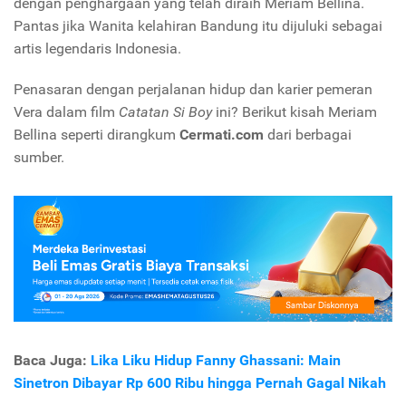
dengan penghargaan yang telah diraih Meriam Bellina.
Pantas jika Wanita kelahiran Bandung itu dijuluki sebagai
artis legendaris Indonesia.
Penasaran dengan perjalanan hidup dan karier pemeran
Vera dalam film
Catatan Si Boy
ini? Berikut kisah Meriam
Bellina seperti dirangkum
Cermati.com
dari berbagai
sumber.
Baca Juga:
Lika Liku Hidup Fanny Ghassani: Main
Sinetron Dibayar Rp 600 Ribu hingga Pernah Gagal Nikah