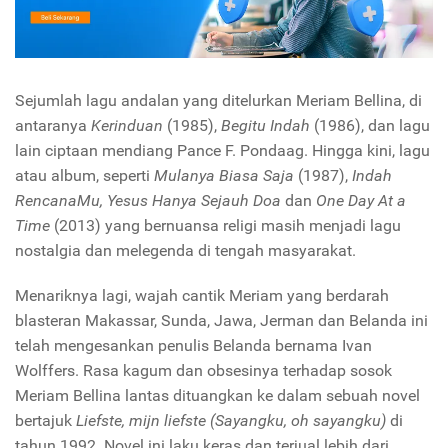
Sejumlah lagu andalan yang ditelurkan Meriam Bellina, di
antaranya
Kerinduan
(1985),
Begitu Indah
(1986), dan lagu
lain ciptaan mendiang Pance F. Pondaag. Hingga kini, lagu
atau album, seperti
Mulanya Biasa
Saja
(1987),
Indah
RencanaMu, Yesus Hanya Sejauh Doa
dan
One Day At a
Time
(2013) yang bernuansa religi masih menjadi lagu
nostalgia dan melegenda di tengah masyarakat.
Menariknya lagi, wajah cantik Meriam yang berdarah
blasteran Makassar, Sunda, Jawa, Jerman dan Belanda ini
telah mengesankan penulis Belanda bernama Ivan
Wolffers. Rasa kagum dan obsesinya terhadap sosok
Meriam Bellina lantas dituangkan ke dalam sebuah novel
bertajuk
Liefste, mijn liefste
(Sayangku, oh sayangku)
di
tahun 1992. Novel ini laku keras dan terjual lebih dari