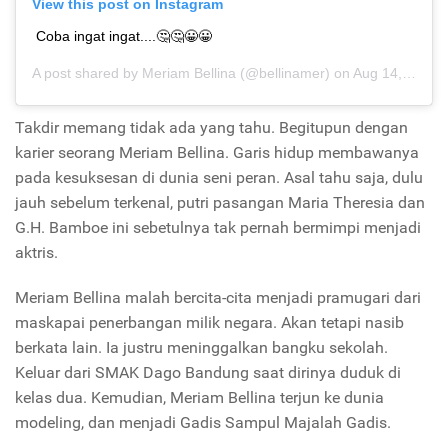
View this post on Instagram
Coba ingat ingat....🤔🤔😀😀
A post shared by
Meriam Bellina
(@bellinamer) on
Aug 14, 2019 at 2:55am PDT
Takdir memang tidak ada yang tahu. Begitupun dengan
karier seorang Meriam Bellina. Garis hidup membawanya
pada kesuksesan di dunia seni peran. Asal tahu saja, dulu
jauh sebelum terkenal, putri pasangan Maria Theresia dan
G.H. Bamboe ini sebetulnya tak pernah bermimpi menjadi
aktris.
Meriam Bellina malah bercita-cita menjadi pramugari dari
maskapai penerbangan milik negara. Akan tetapi nasib
berkata lain. Ia justru meninggalkan bangku sekolah.
Keluar dari SMAK Dago Bandung saat dirinya duduk di
kelas dua. Kemudian, Meriam Bellina terjun ke dunia
modeling, dan menjadi Gadis Sampul Majalah Gadis.