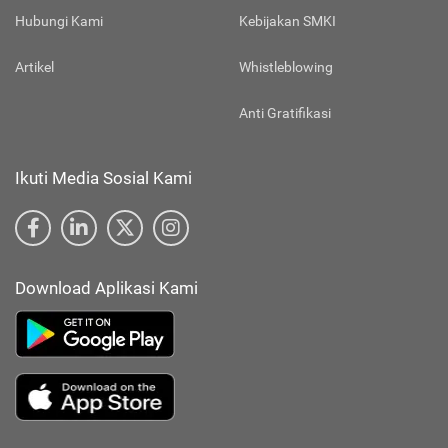
Hubungi Kami
Kebijakan SMKI
Artikel
Whistleblowing
Anti Gratifikasi
Ikuti Media Sosial Kami
Download Aplikasi Kami