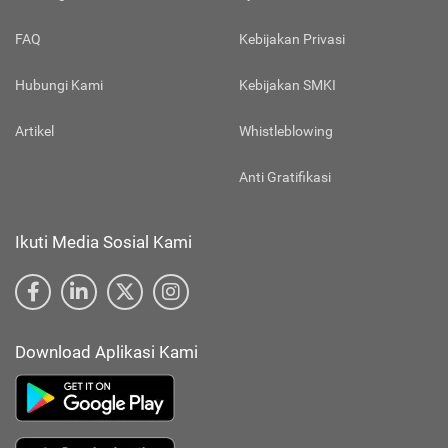
FAQ
Kebijakan Privasi
Hubungi Kami
Kebijakan SMKI
Artikel
Whistleblowing
Anti Gratifikasi
Ikuti Media Sosial Kami
Download Aplikasi Kami