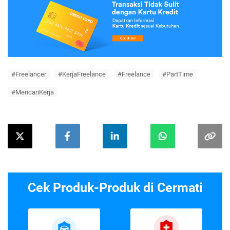
#Freelancer
#KerjaFreelance
#Freelance
#PartTime
#MencariKerja
Cek Produk-Produk di Cermati