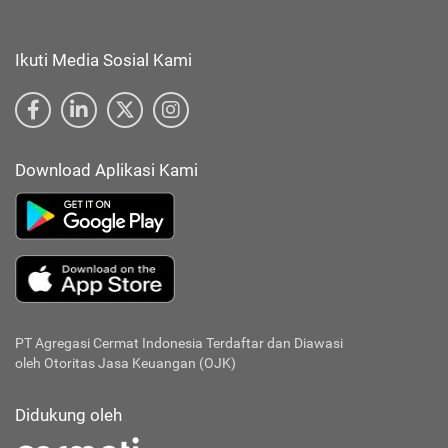
Ikuti Media Sosial Kami
Download Aplikasi Kami
PT Agregasi Cermat Indonesia
Terdaftar dan Diawasi
oleh Otoritas Jasa Keuangan (OJK)
Didukung oleh