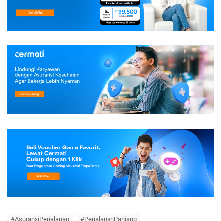
#AsuransiPerjalanan
#PerjalananPanjang