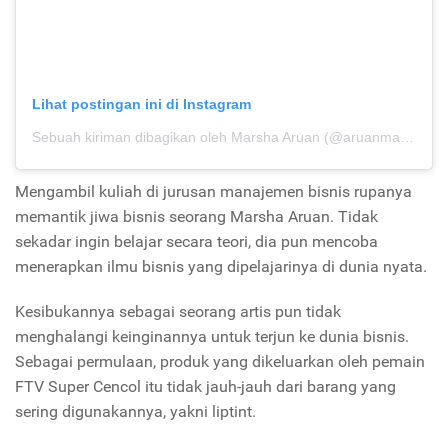
Lihat postingan ini di Instagram
Sebuah kiriman dibagikan oleh Marsha Aruan (@aruanmarsha)
p
Mengambil kuliah di jurusan manajemen bisnis rupanya
memantik jiwa bisnis seorang Marsha Aruan. Tidak
sekadar ingin belajar secara teori, dia pun mencoba
menerapkan ilmu bisnis yang dipelajarinya di dunia nyata.
Kesibukannya sebagai seorang artis pun tidak
menghalangi keinginannya untuk terjun ke dunia bisnis.
Sebagai permulaan, produk yang dikeluarkan oleh pemain
FTV Super Cencol itu tidak jauh-jauh dari barang yang
sering digunakannya, yakni liptint.