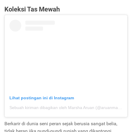
Koleksi Tas Mewah
Lihat postingan ini di Instagram
Sebuah kiriman dibagikan oleh Marsha Aruan (@aruanmarsha)
p
Berkarir di dunia seni peran sejak berusia sangat belia,
tidak heran jika pundi-pundi rupiah yang dikantongi