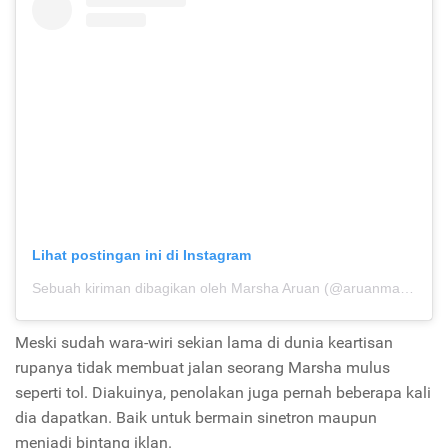
Lihat postingan ini di Instagram
Sebuah kiriman dibagikan oleh Marsha Aruan (@aruanmarsha)
p
Meski sudah wara-wiri sekian lama di dunia keartisan
rupanya tidak membuat jalan seorang Marsha mulus
seperti tol. Diakuinya, penolakan juga pernah beberapa kali
dia dapatkan. Baik untuk bermain sinetron maupun
menjadi bintang iklan.