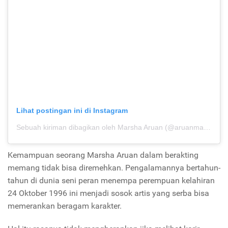
Lihat postingan ini di Instagram
Sebuah kiriman dibagikan oleh Marsha Aruan (@aruanmarsha)
p
Kemampuan seorang Marsha Aruan dalam berakting
memang tidak bisa diremehkan. Pengalamannya bertahun-
tahun di dunia seni peran menempa perempuan kelahiran
24 Oktober 1996 ini menjadi sosok artis yang serba bisa
memerankan beragam karakter.