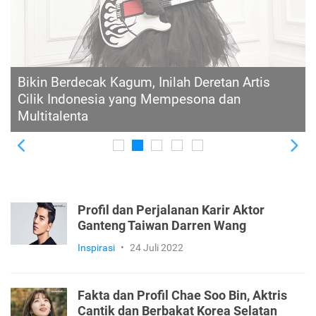
Menyelami Perjalanan Karier Fadly Faisal,
Model dan Aktor Ganteng Kakaknya Fuji An
Previous
Ne
Profil dan Perjalanan Karir Aktor
Ganteng Taiwan Darren Wang
Inspirasi
•
24 Juli 2022
Fakta dan Profil Chae Soo Bin, Aktris
Cantik dan Berbakat Korea Selatan