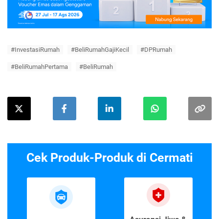
#InvestasiRumah
#BeliRumahGajiKecil
#DPRumah
#BeliRumahPertama
#BeliRumah
Cek Produk-Produk di Cermati