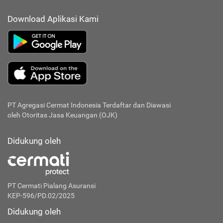
Download Aplikasi Kami
PT Agregasi Cermat Indonesia
Terdaftar dan Diawasi
oleh Otoritas Jasa Keuangan (OJK)
Didukung oleh
PT Cermati Pialang Asuransi
KEP-596/PD.02/2025
Didukung oleh