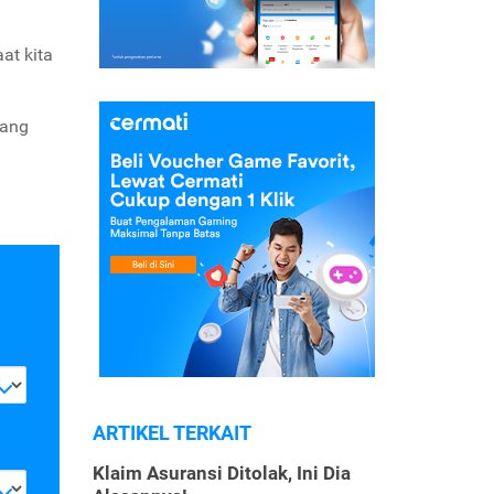
at kita
tang
ARTIKEL TERKAIT
Klaim Asuransi Ditolak, Ini Dia