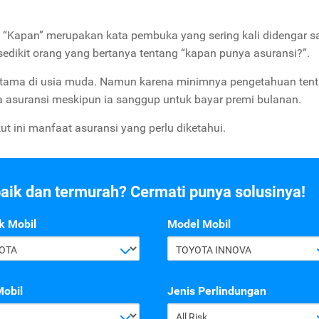
? “Kapan” merupakan kata pembuka yang sering kali didengar sa
sedikit orang yang bertanya tentang “kapan punya asuransi?”.
terutama di usia muda. Namun karena minimnya pengetahuan ten
 asuransi meskipun ia sanggup untuk bayar premi bulanan.
ut ini manfaat asuransi yang perlu diketahui.
baik dan termurah? Cermati punya solusinya!
k Mobil
Model Mobil
OTA
TOYOTA INNOVA
Mobil
Jenis Perlindungan
All Risk