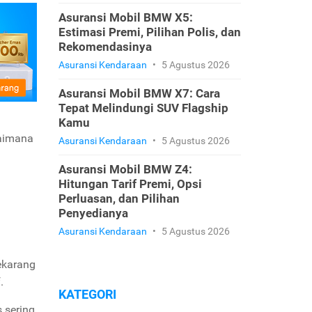
Asuransi Mobil BMW X5:
Estimasi Premi, Pilihan Polis, dan
Rekomendasinya
Asuransi Kendaraan
•
5 Agustus 2026
Asuransi Mobil BMW X7: Cara
Tepat Melindungi SUV Flagship
Kamu
gaimana
Asuransi Kendaraan
•
5 Agustus 2026
Asuransi Mobil BMW Z4:
Hitungan Tarif Premi, Opsi
Perluasan, dan Pilihan
Penyedianya
Asuransi Kendaraan
•
5 Agustus 2026
ekarang
f.
KATEGORI
 sering