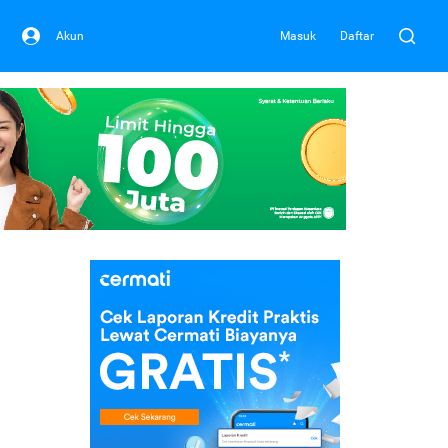
Akun
Masuk
Daftar