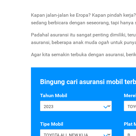
Kapan jalan-jalan ke Eropa? Kapan pindah kerja
sedang berbicara dengan seseorang, tapi hanya 
Padahal asuransi itu sangat penting dimiliki, 
asuransi, beberapa anak muda
ogah
untuk punya
Agar kita semakin terbuka dengan asuransi, berik
Bingung cari asuransi mobil ter
Tahun Mobil
Mere
2023
TOY
Tipe Mobil
Plat 
TOYOTA ALL NEW KIJANG INNOVA G 2.4 A/T DIESEL
B