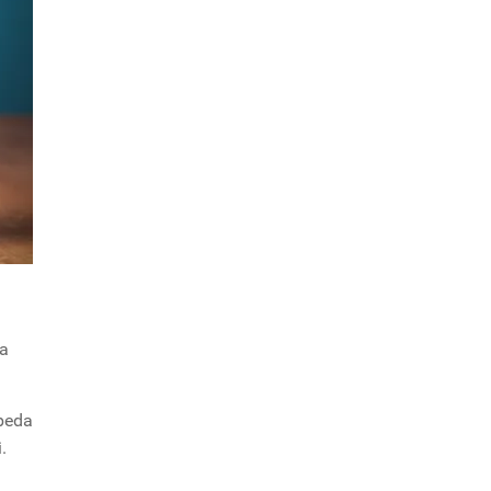
ia
rbeda
.