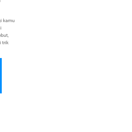
gi kamu
i
but,
trik