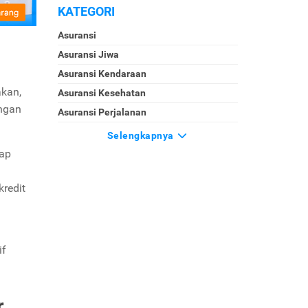
KATEGORI
Asuransi
Asuransi Jiwa
Asuransi Kendaraan
akan,
Asuransi Kesehatan
engan
Asuransi Perjalanan
Selengkapnya
kap
redit
if
r