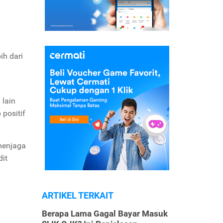
ih dari
a
 lain
positif
menjaga
dit
ARTIKEL TERKAIT
Berapa Lama Gagal Bayar Masuk