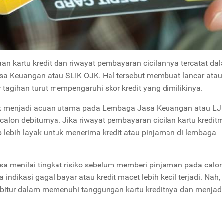
n kartu kredit dan riwayat pembayaran cicilannya tercatat da
sa Keuangan atau SLIK OJK. Hal tersebut membuat lancar atau
tagihan turut mempengaruhi skor kredit yang dimilikinya.
k menjadi acuan utama pada Lembaga Jasa Keuangan atau LJ
alon debiturnya. Jika riwayat pembayaran cicilan kartu kredit
p lebih layak untuk menerima kredit atau pinjaman di lembaga
isa menilai tingkat risiko sebelum memberi pinjaman pada calo
a indikasi gagal bayar atau kredit macet lebih kecil terjadi. Nah,
 debitur dalam memenuhi tanggungan kartu kreditnya dan menjad