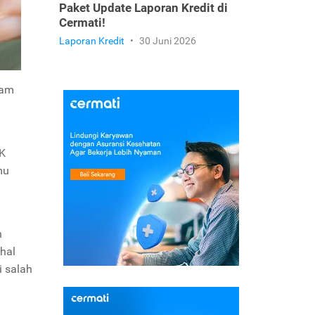
Paket Update Laporan Kredit di
Cermati!
Laporan Kredit
•
30 Juni 2026
lam
K
mu
n
 hal
i salah