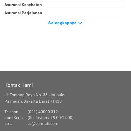
Asuransi Kesehatan
Asuransi Perjalanan
Selengkapnya
Kontak Kami
Jl. Tomang Raya No. 38, Jatipulo
Palmerah, Jakarta Barat 11430
Telepon
:
(021) 40000 312
Jam Kerja
: (Senin-Jumat 9:00-17:00)
Email
:
cs@cermati.com