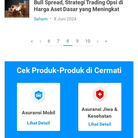
Bull Spread, Strategi Trading Opsi di
Harga Aset Dasar yang Meningkat
Saham
•
8 Juni 2024
6
7
9
10
«
‹
8
›
»
Cek Produk-Produk di Cermati
Asuransi Jiwa &
Asuransi Mobil
Kesehatan
Lihat Detail
Lihat Detail