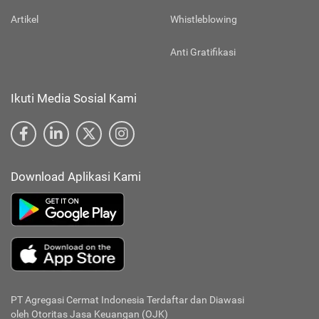
Artikel
Whistleblowing
Anti Gratifikasi
Ikuti Media Sosial Kami
Download Aplikasi Kami
PT Agregasi Cermat Indonesia
Terdaftar dan Diawasi
oleh Otoritas Jasa Keuangan (OJK)