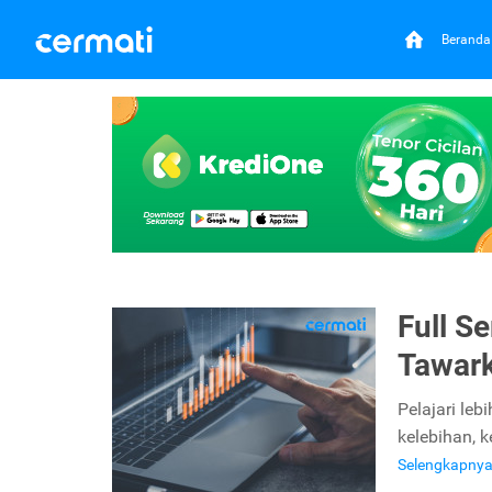
Beranda
Full S
Tawark
Pelajari leb
kelebihan, 
Selengkapny