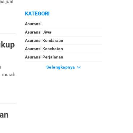
as jual
KATEGORI
Asuransi
Asuransi Jiwa
Asuransi Kendaraan
ukup
Asuransi Kesehatan
Asuransi Perjalanan
n
Selengkapnya
m murah
aan