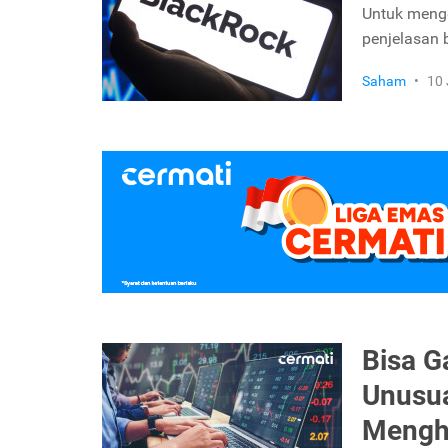
Untuk menge
penjelasan b
Saham
•
10 
Bisa G
Unusua
Mengh