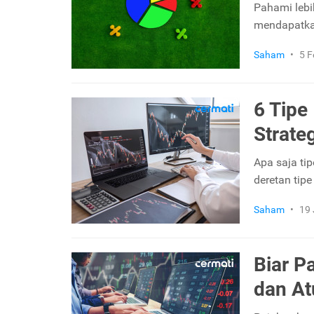
Pahami lebih
mendapatkan
Saham
•
5 F
6 Tipe
Strate
Apa saja ti
deretan tipe
Saham
•
19 
Biar P
dan At