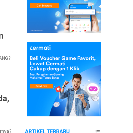
n
AANG?
da,
arnya?
ARTIKEL TERBARU