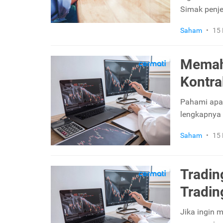
Simak penje
Saham
•
15 
Memaha
Kontra
Pahami apa 
lengkapnya 
Saham
•
15 
Tradin
Tradin
Jika ingin 