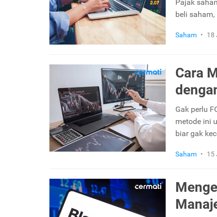
Pajak saham
beli saham,
Saham
•
18 
Cara M
dengan
Gak perlu 
metode ini
biar gak kec
Saham
•
15 
Mengen
Manaje