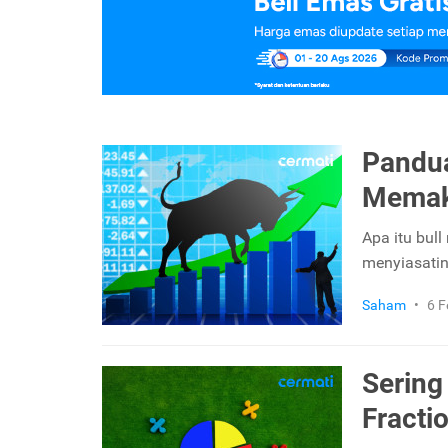
Pandua
Memaks
Apa itu bull
menyiasati
Saham
•
6 F
Sering 
Fracti