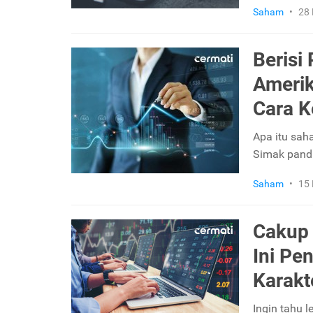
Saham
•
28 
Berisi
Amerik
Cara K
Apa itu sa
Simak pandu
Saham
•
15 
Cakup 
Ini Pe
Karakt
Ingin tahu l