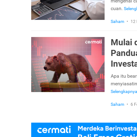
mengenai ca
cuan.
Selen
Saham
•
12 
Mulai 
Pandua
Invest
Apa itu bear
menyiasatin
Selengkapny
Saham
•
6 F