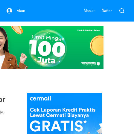
Akun
Masuk
Daftar
or
ja,