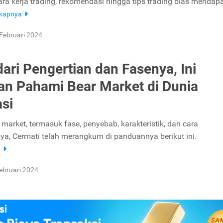
ra kerja trading, rekomendasi hingga tips trading bias mendap
gkapnya
Februari 2024
dari Pengertian dan Fasenya, Ini
n Pahami Bear Market di Dunia
asi
 market, termasuk fase, penyebab, karakteristik, dan cara
ya, Cermati telah merangkum di panduannya berikut ini.
a
ebruari 2024