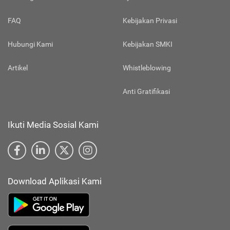
FAQ
Kebijakan Privasi
Hubungi Kami
Kebijakan SMKI
Artikel
Whistleblowing
Anti Gratifikasi
Ikuti Media Sosial Kami
Download Aplikasi Kami