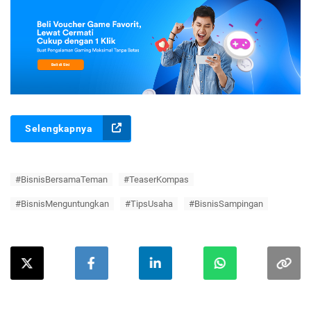
Selengkapnya
#BisnisBersamaTeman
#TeaserKompas
#BisnisMenguntungkan
#TipsUsaha
#BisnisSampingan