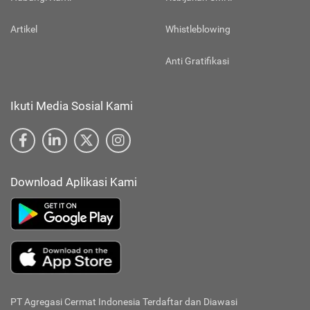
Artikel
Whistleblowing
Anti Gratifikasi
Ikuti Media Sosial Kami
Download Aplikasi Kami
PT Agregasi Cermat Indonesia
Terdaftar dan Diawasi