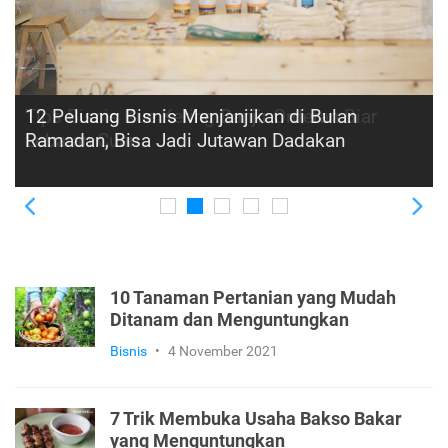
Tips Bisnis Kue Kering Banjir Orderan Biar
Lebaran Cuan
Previous
Ne
10 Tanaman Pertanian yang Mudah
Ditanam dan Menguntungkan
Bisnis
•
4 November 2021
7 Trik Membuka Usaha Bakso Bakar
yang Menguntungkan