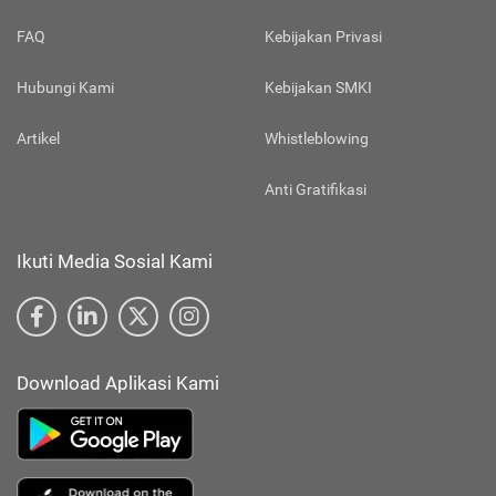
FAQ
Kebijakan Privasi
Hubungi Kami
Kebijakan SMKI
Artikel
Whistleblowing
Anti Gratifikasi
Ikuti Media Sosial Kami
Download Aplikasi Kami