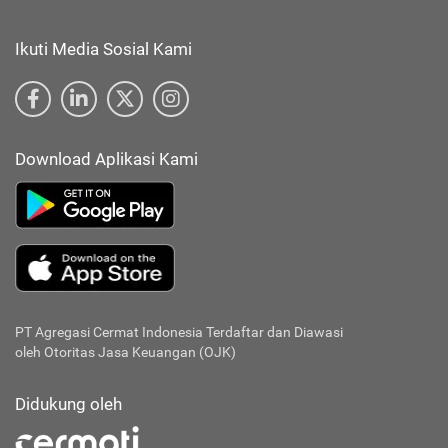
Ikuti Media Sosial Kami
Download Aplikasi Kami
PT Agregasi Cermat Indonesia
Terdaftar dan Diawasi
oleh Otoritas Jasa Keuangan (OJK)
Didukung oleh