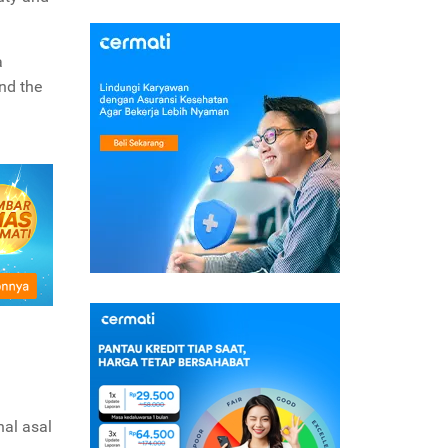
a
nd the
nal asal