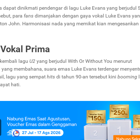
dapat dinikmati pendengar di lagu Luke Evans yang berjudul
ebut, para
fans
dimanjakan dengan gaya vokal Luke Evans ya
 Elton John. Harmonisasi nada yang memikat kian mengesankan 
 Vokal Prima
kembali lagu
U2
yang berjudul
With Or Without
You
menurut
a
yang membahana, suara emas Luke Evans terdengar menyent
il, lagu yang sempat
hits
di tahun 90-an tersebut kini
booming
l
yat hati.