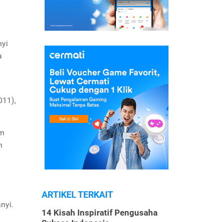
nyi
a
011),
am
n
ARTIKEL TERKAIT
nyi.
14 Kisah Inspiratif Pengusaha