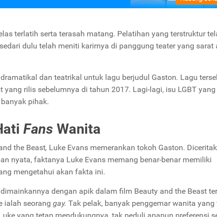
as terlatih serta terasah matang. Pelatihan yang terstruktur te
edari dulu telah meniti karirnya di panggung teater yang sarat
ramatikal dan teatrikal untuk lagu berjudul
Gaston
.
Lagu terse
st
yang rilis sebelumnya di tahun 2017. Lagi-lagi, isu
LGBT
yang
n banyak pihak.
Hati
Fans
Wanita
and the Beast
,
Luke Evans memerankan tokoh Gaston. Dicerita
pan nyata, faktanya Luke Evans memang benar-benar memiliki
ang mengetahui akan fakta ini.
 dimainkannya dengan apik dalam film
Beauty and the Beast
te
e ialah seorang
gay.
Tak pelak, banyak penggemar wanita yang t
Luke yang tetap mendukungnya, tak peduli apapun preferensi s