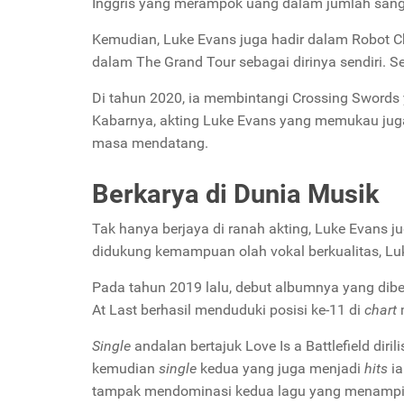
Inggris yang merampok uang dalam jumlah sang
Kemudian, Luke Evans juga hadir dalam
Robot C
dalam
The Grand Tour
sebagai dirinya sendiri. 
Di tahun 2020, ia membintangi
Crossing Swords
Kabarnya, akting Luke Evans yang memukau jug
masa mendatang.
Berkarya di Dunia Musik
Tak hanya berjaya di ranah akting, Luke Evans j
didukung kemampuan olah vokal berkualitas, Luk
Pada tahun 2019 lalu, debut albumnya yang dibe
At Last
berhasil menduduki posisi ke-11 di
chart
m
Single
andalan bertajuk
Love Is a Battlefield
diril
kemudian
single
kedua yang juga menjadi
hits
ia
tampak mendominasi kedua lagu yang menampil