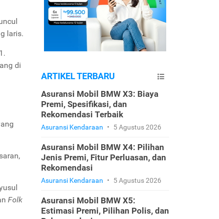
uncul
g laris.
1.
ang di
ARTIKEL TERBARU
Asuransi Mobil BMW X3: Biaya
Premi, Spesifikasi, dan
Rekomendasi Terbaik
yang
Asuransi Kendaraan
•
5 Agustus 2026
Asuransi Mobil BMW X4: Pilihan
saran,
Jenis Premi, Fitur Perluasan, dan
Rekomendasi
Asuransi Kendaraan
•
5 Agustus 2026
yusul
an
Folk
Asuransi Mobil BMW X5:
Estimasi Premi, Pilihan Polis, dan