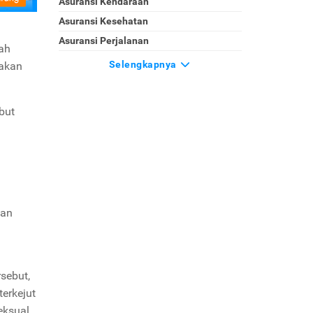
Asuransi Kendaraan
Asuransi Kesehatan
Asuransi Perjalanan
lah
Selengkapnya
 akan
but
kan
rsebut,
erkejut
eksual