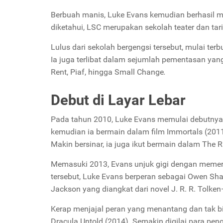
Berbuah manis, Luke Evans kemudian berhasil 
diketahui,
LSC
merupakan sekolah teater dan tari
Lulus dari sekolah bergengsi tersebut, mulai ter
Ia juga terlibat dalam sejumlah pementasan yan
Rent, Piaf,
hingga
Small Change
.
Debut di Layar Lebar
Pada tahun 2010, Luke Evans memulai debutny
kemudian ia bermain dalam film
Immortals
(201
Makin bersinar, ia juga ikut bermain dalam
The R
Memasuki 2013, Evans unjuk gigi dengan meme
tersebut, Luke Evans berperan sebagai Owen Sha
Jackson
yang diangkat dari novel J. R. R. Tolke
Kerap menjajal peran yang menantang dan tak b
Dracula Untold
(2014). Semakin digilai para pe