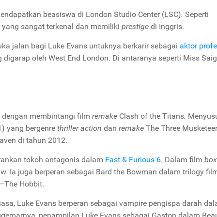
mendapatkan beasiswa di
London Studio Center (LSC)
.
Seperti
 yang sangat terkenal dan memiliki
prestige
di Inggris.
buka jalan bagi Luke Evans untuknya berkarir sebagai
aktor prof
g digarap oleh
West End London.
Di antaranya seperti
Miss Saig
a dengan membintangi film
remake
Clash of the Titans
.
Menyusu
1) yang bergenre
thriller action
dan
remake
The Three Musketeer
aven
di tahun 2012.
rankan tokoh antagonis dalam
Fast & Furious 6
.
Dalam film
box
w. Ia juga berperan sebagai Bard
the Bowman
dalam trilogy fi
n—
The Hobbit.
iasa, Luke Evans berperan sebagai
vampire
pengispa darah dal
nggemarnya, penampilan Luke Evans sebagai Gaston dalam
Bea