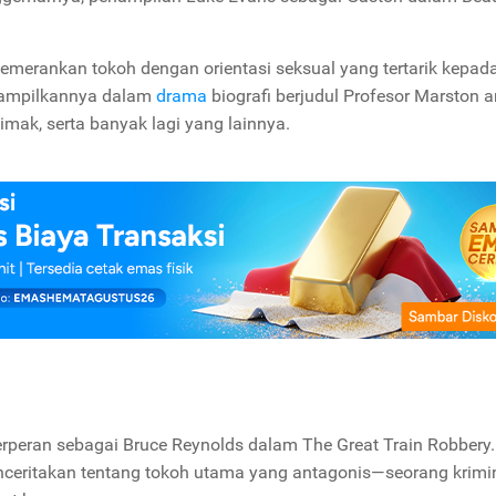
memerankan tokoh dengan orientasi seksual yang tertarik kepad
itampilkannya dalam
drama
biografi berjudul
Profesor Marston a
mak, serta banyak lagi yang lainnya.
erperan sebagai Bruce Reynolds dalam
The
Great Train Robbery
.
enceritakan tentang tokoh utama yang antagonis—seorang krimi