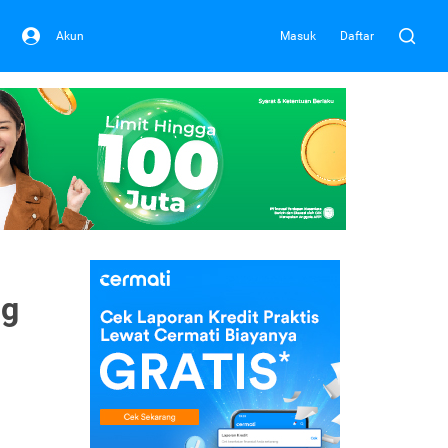
Akun
Masuk
Daftar
ng