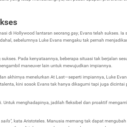
ukses
nasi di
Hollywood
lantaran seorang
gay
, Evans telah sukses. Ia
adahal, sebelumnya Luke Evans mengaku tak pernah menjadika
g sukses. Pada kenyataannya, beberapa situasi tak berjalan ses
 mengambil maneuver lain untuk mewujudkan impiannya.
g dan akhirnya menelurkan
At Last
—seperti impiannya, Luke Evan
lenta, kini sosok Evans tak hanya dikagumi tapi juga dicintai 
si. Untuk menghadapinya, jadilah fleksibel dan proaktif mengam
sails",
kata Aristoteles. Manusia memang tak dapat mengubah