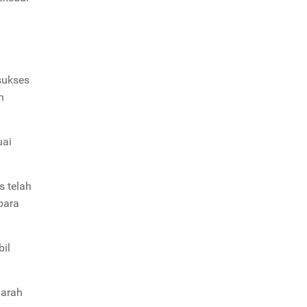
 sukses
n
uai
s telah
para
bil
 arah