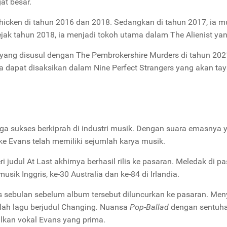
at besar.
hicken
di tahun 2016 dan 2018. Sedangkan di tahun 2017, ia m
Sejak tahun 2018, ia menjadi tokoh utama dalam
The Alienist
yan
yang disusul dengan
The Pembrokershire
Murders
di tahun 202
a dapat disaksikan dalam
Nine Perfect Strangers
yang akan tay
uga sukses berkiprah di industri musik. Dengan suara emasnya 
e Evans telah memiliki sejumlah karya musik.
ri judul
At Last
akhirnya berhasil rilis ke pasaran. Meledak di pa
usik Inggris, ke-30 Australia dan ke-84 di Irlandia.
is sebulan sebelum album tersebut diluncurkan ke pasaran. Men
lah lagu berjudul
Changing
.
Nuansa
Pop-Ballad
dengan sentuh
kan vokal Evans yang prima.