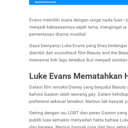
Evans memiliki suara dengan
range
nada luas—jel
menjadi kebiasaannya sejak lama, mengingat ia s
pementasan drama musikal.
Gaya bernyanyi Luke Evans yang khas terdengar d
diambil dari
soundtrack
film
Beauty and the Bea
mewarnai lirik lagu tersebut ikut menjadi sorota
Luke Evans Mematahkan 
Dalam film
remake
Disney
yang berjudul
Beauty 
bahwa Gaston ialah seorang
gay
. Dalam kehidu
preferensi seksual tersebut. Namun tak banyak y
Seiring dengan isu
LGBT
dan peran Gaston yang
publik luas semakin menyadari fakta bahwa Luk
dan kecewa. Namun banyak juga dari
fans
setia 