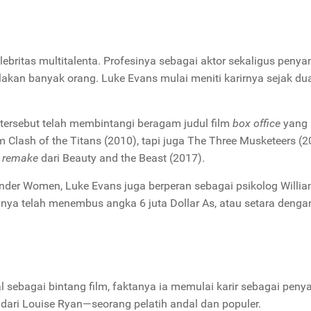
ebritas multitalenta. Profesinya sebagai aktor sekaligus penya
olakan banyak orang. Luke Evans mulai meniti karirnya sejak du
9 tersebut telah membintangi beragam judul film
box office
yang
lm
Clash of the Titans
(2010), tapi juga
The Three Musketeers
(2
remake
dari
Beauty and the Beast
(2017).
Wonder Women
, Luke Evans juga berperan sebagai psikolog Willi
nnya telah menembus angka 6 juta Dollar As, atau setara denga
 sebagai bintang film, faktanya ia memulai karir sebagai penya
 dari Louise Ryan—seorang pelatih andal dan populer.