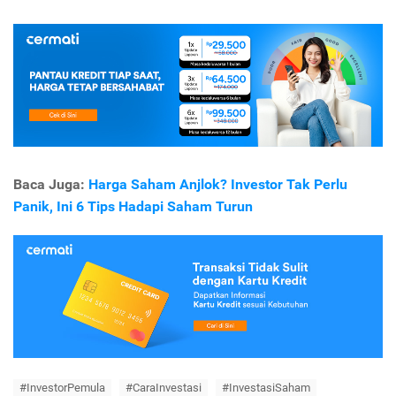
Baca Juga:
Harga Saham Anjlok? Investor Tak Perlu
Panik, Ini 6 Tips Hadapi Saham Turun
#InvestorPemula
#CaraInvestasi
#InvestasiSaham