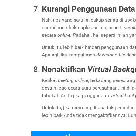
Kurangi Penggunaan Data
Nah, tips yang satu ini cukup sering dilup
sambil membuka aplikasi lain, seperti
scroll
secara
online. P
adahal, hal seperti inilah 
Untuk itu, lebih baik hindari penggunaan da
Apalagi jika sampai men-
download file
deng
Nonaktifkan
Virtual Backg
Ketika
meeting online
, terkadang seseoran
desain logo acara atau perusahaan. Ini dila
tahukah Anda jika penggunaan
virtual bac
Untuk itu, jika memang dirasa tak perlu d
lebih baik Anda tidak mengaktifkannya. L