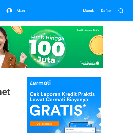
Akun
Masuk
Daftar
net