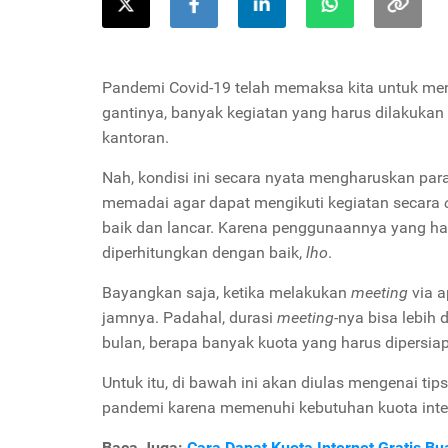
Pandemi Covid-19 telah memaksa kita untuk men
gantinya, banyak kegiatan yang harus dilakukan 
kantoran.
Nah, kondisi ini secara nyata mengharuskan para 
memadai agar dapat mengikuti kegiatan secara
baik dan lancar. Karena penggunaannya yang hamp
diperhitungkan dengan baik,
lho
.
Bayangkan saja, ketika melakukan
meeting
via a
jamnya. Padahal, durasi
meeting-
nya bisa lebih 
bulan, berapa banyak kuota yang harus dipersi
Untuk itu, di bawah ini akan diulas mengenai tip
pandemi karena memenuhi kebutuhan kuota inte
Baca Juga:
Cara Dapat Kuota Internet Gratis Bu