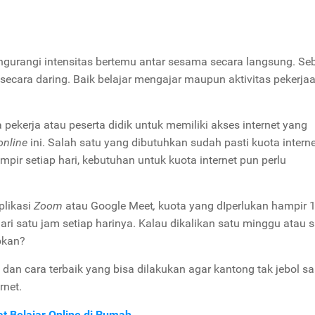
gurangi intensitas bertemu antar sesama secara langsung. Se
secara daring. Baik belajar mengajar maupun aktivitas pekerja
pekerja atau peserta didik untuk memiliki akses internet yang
online
ini. Salah satu yang dibutuhkan sudah pasti kuota intern
ir setiap hari, kebutuhan untuk kuota internet pun perlu
plikasi
Zoom
atau Google Meet
,
kuota yang dIperlukan hampir 1
dari satu jam setiap harinya. Kalau dikalikan satu minggu atau 
apkan?
s dan cara terbaik yang bisa dilakukan agar kantong tak jebol sa
rnet.
at Belajar Online di Rumah