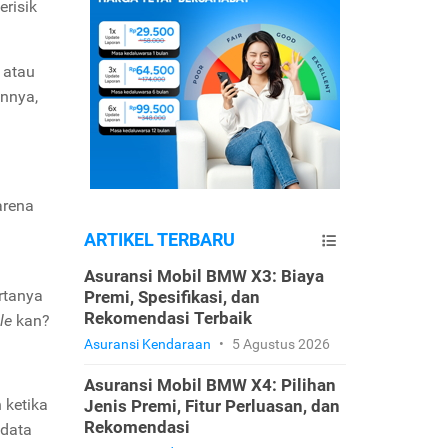
erisik
 atau
annya,
arena
ARTIKEL TERBARU
Asuransi Mobil BMW X3: Biaya
rtanya
Premi, Spesifikasi, dan
Rekomendasi Terbaik
le
kan?
Asuransi Kendaraan
•
5 Agustus 2026
Asuransi Mobil BMW X4: Pilihan
 ketika
Jenis Premi, Fitur Perluasan, dan
Rekomendasi
 data