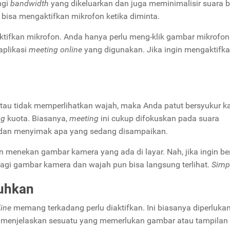
ngi
bandwidth
yang dikeluarkan dan juga meminimalisir suara b
bisa mengaktifkan mikrofon ketika diminta.
tifkan mikrofon. Anda hanya perlu meng-klik gambar mikrofon
aplikasi
meeting online
yang digunakan. Jika ingin mengaktifk
tau tidak memperlihatkan wajah, maka Anda patut bersyukur k
ng
kuota. Biasanya,
meeting
ini cukup difokuskan pada suara
 dan menyimak apa yang sedang disampaikan.
 menekan gambar kamera yang ada di layar. Nah, jika ingin be
lagi gambar kamera dan wajah pun bisa langsung terlihat.
Simp
tuhkan
ine
memang terkadang perlu diaktifkan. Ini biasanya diperlukan
u menjelaskan sesuatu yang memerlukan gambar atau tampilan