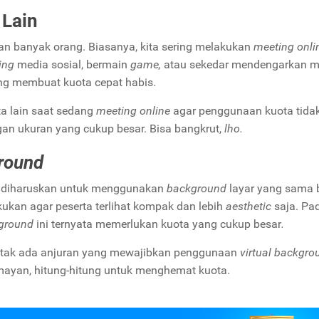
 Lain
akan banyak orang. Biasanya, kita sering melakukan
meeting onli
ing
media sosial, bermain
game,
atau sekedar mendengarkan m
yang membuat kuota cepat habis.
ta lain saat sedang
meeting online
agar penggunaan kuota tidak
an ukuran yang cukup besar. Bisa bangkrut,
lho.
round
g diharuskan untuk menggunakan
background
layar yang sama 
kukan agar peserta terlihat kompak dan lebih
aesthetic
saja. Pa
kground
ini ternyata memerlukan kuota yang cukup besar
.
an tak ada anjuran yang mewajibkan penggunaan
virtual backgro
umayan, hitung-hitung untuk menghemat kuota.