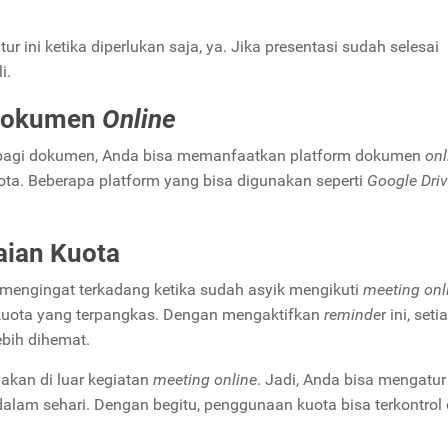
ur ini ketika diperlukan saja, ya. Jika presentasi sudah selesai
i.
okumen
Online
bagi dokumen, Anda bisa memanfaatkan platform
dokumen
onl
ota. Beberapa
platform
yang bisa digunakan seperti
Google Dri
ian Kuota
n mengingat terkadang ketika sudah asyik mengikuti
meeting onl
kuota yang terpangkas. Dengan mengaktifkan
reminde
r ini, seti
ebih dihemat.
nakan di luar kegiatan
meeting online
. Jadi, Anda bisa mengatur
alam sehari. Dengan begitu, penggunaan kuota bisa terkontrol 