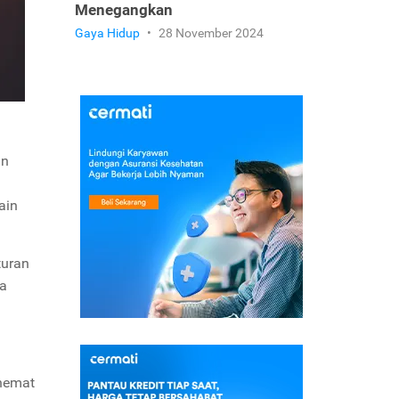
Menegangkan
Gaya Hidup
•
28 November 2024
an
ain
turan
sa
ghemat