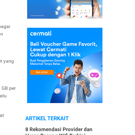
bagai
an
et yang
 GB per
satu
at
ARTIKEL TERKAIT
8 Rekomendasi Provider dan