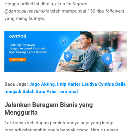
Hingga artikel ini ditulis, akun
Instagram
@dante.oliver.alinskie
telah mempunyai 150 ribu
followers
yang mengikutinya.
Baca Juga:
Jago Akting, Intip Karier Laudya Cynthia Bella
menjadi Salah Satu Artis Termahal
Jalankan Beragam Bisnis yang
Menggurita
Tak hanya kehidupan percintaannya saja yang kerap
menjadi relationship goals banyak orang. Untuk urusan