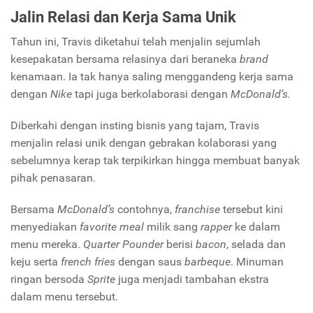
Jalin Relasi dan Kerja Sama Unik
Tahun ini, Travis diketahui telah menjalin sejumlah
kesepakatan bersama relasinya dari beraneka
brand
kenamaan. Ia tak hanya saling menggandeng kerja sama
dengan
Nike
tapi juga berkolaborasi dengan
McDonald’s.
Diberkahi dengan insting bisnis yang tajam, Travis
menjalin relasi unik dengan gebrakan kolaborasi yang
sebelumnya kerap tak terpikirkan hingga membuat banyak
pihak penasaran.
Bersama
McDonald’s
contohnya,
franchise
tersebut kini
menyediakan
favorite meal
milik sang
rapper
ke dalam
menu mereka.
Quarter Pounder
berisi
bacon
, selada dan
keju serta
french fries
dengan saus
barbeque
. Minuman
ringan bersoda
Sprite
juga menjadi tambahan ekstra
dalam menu tersebut.