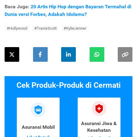
Baca Juga:
20 Artis Hip Hop dengan Bayaran Termahal di
Dunia versi Forbes, Adakah Idolamu?
#Hollywood
#TravisScott
#KylieJenner
Cek Produk-Produk di Cermati
Asuransi Jiwa &
Asuransi Mobil
Kesehatan