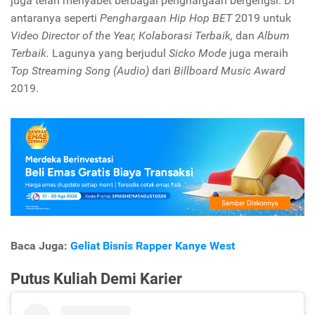
juga telah menyabet berbagai penghargaan bergengsi. Di
antaranya seperti
Penghargaan Hip Hop BET
2019 untuk
Video Director of the Year,
Kolaborasi Terbaik,
dan
Album
Terbaik.
Lagunya yang berjudul
Sicko Mode
juga meraih
Top Streaming Song (Audio)
dari
Billboard Music Award
2019.
Baca Juga:
Geliat Bisnis Rapper Kanye West
Putus Kuliah Demi Karier