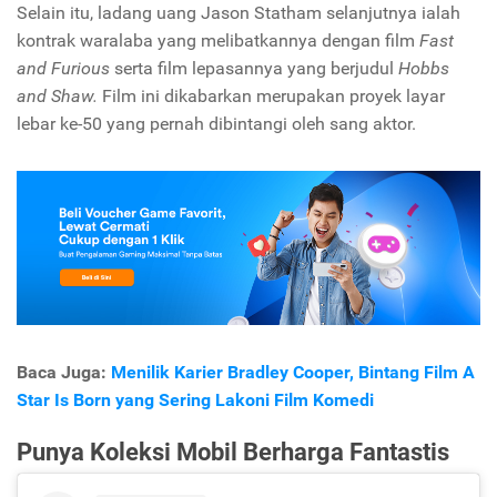
Selain itu, ladang uang Jason Statham selanjutnya ialah
kontrak
waralaba yang melibatkannya dengan film
Fast
and Furious
serta
film lepasannya yang berjudul
Hobbs
and Shaw.
Film ini dikabarkan merupakan proyek layar
lebar ke-50 yang pernah dibintangi oleh sang aktor.
Baca Juga:
Menilik Karier Bradley Cooper, Bintang Film A
Star Is Born yang Sering Lakoni Film Komedi
Punya Koleksi Mobil Berharga Fantastis