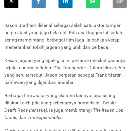
Jason Statham dikenal sebagai salah satu aktor tampan
berprestasi yang jago bela diri. Pria asal Inggris ini sudah
sering membintangi berbagai film laga. Ia bahkan kerap
memerankan tokoh jagoan yang unik dan berbeda.
Kesan jagoan yang agak gila ini pertama melekat padanya
sejak ia bermain dalam
The Transporter
. Dalam film
action
yang seru tersebut, Jason berperan sebagai Frank Martin,
pahlawan yang dijadikan andalan.
Berbagai film
action
yang ekstrem lainnya juga sering
dilakoni oleh pria yang sebenarnya humoris ini. Selain
Death Race (remake),
ia juga membintangi
The Italian Job,
Crank,
dan
The Expendables
.
Meski pertama kali berakting ia dibayar dengan
fee
yang