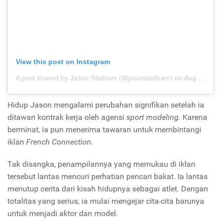
View this post on Instagram
A post shared by Jason Statham (@jasonstatham)
on
Aug 13, 2019 at 9:13pm PDT
Hidup Jason mengalami perubahan signifikan setelah ia
ditawari kontrak kerja oleh agensi
sport modeling.
Karena
berminat, ia pun menerima tawaran untuk mem
bintangi
iklan
French Connection.
Tak disangka, penampilannya yang memukau di iklan
tersebut lantas mencuri perhatian pencari bakat.
Ia lantas
menutup cerita dari kisah hidupnya sebagai atlet. Dengan
totalitas yang serius, ia mulai mengejar cita-cita barunya
untuk menjadi aktor dan model.