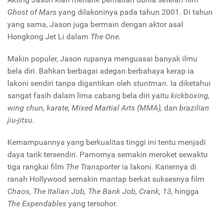
Ghost of Mars
yang dilakoninya pada tahun 2001. Di tahun
yang sama, Jason juga bermain dengan aktor asal
Hongkong
Jet Li dalam
The One.
Makin populer, Jason rupanya menguasai banyak ilmu
bela diri. Bahkan berbagai adegan berbahaya kerap ia
lakoni sendiri tanpa digantikan oleh
stuntman.
Ia diketahui
sangat fasih dalam lima cabang bela diri yaitu
kickboxing,
wing chun, karate, Mixed Martial Arts (MMA),
dan
brazilian
jiu-jitsu.
Kemampuannya yang berkualitas tinggi ini tentu menjadi
daya tarik tersendiri. Pamornya semakin meroket sewaktu
tiga rangkai film
The Transporter
ia lakoni. Kariernya di
ranah Hollywood semakin mantap berkat suksesnya film
Chaos,
The Italian Job,
The Bank Job, Crank,
13,
hingga
The Expendables
yang tersohor.