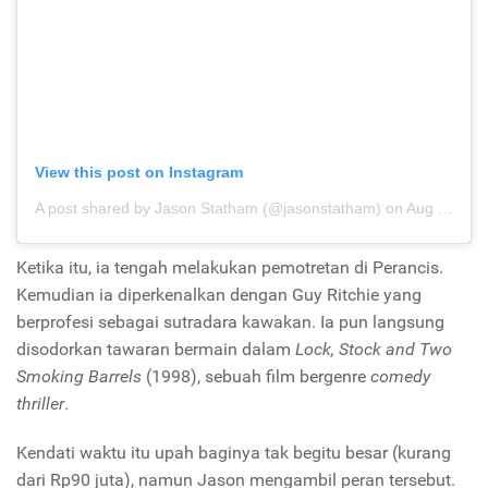
View this post on Instagram
A post shared by Jason Statham (@jasonstatham)
on
Aug 13, 2019 at 8:50pm PDT
Ketika itu, ia tengah melakukan pemotretan di Perancis.
Kemudian ia diperkenalkan dengan Guy Ritchie yang
berprofesi sebagai sutradara kawakan. Ia pun langsung
disodorkan tawaran bermain dalam
Lock, Stock and Two
Smoking Barrels
(1998), sebuah film bergenre
comedy
thriller
.
Kendati waktu itu upah baginya tak begitu besar (kurang
dari Rp90 juta), namun Jason mengambil peran tersebut.