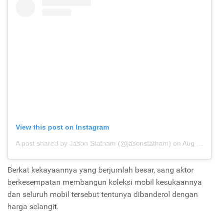
View this post on Instagram
A post shared by Jason Statham (@jasonstatham)
on
Aug 11, 2019 at 8:49pm PDT
Berkat kekayaannya yang berjumlah besar, sang aktor
berkesempatan membangun koleksi mobil kesukaannya
dan seluruh mobil tersebut tentunya dibanderol dengan
harga selangit.