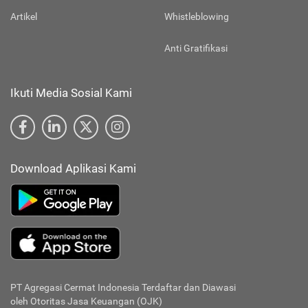
Artikel
Whistleblowing
Anti Gratifikasi
Ikuti Media Sosial Kami
Download Aplikasi Kami
PT Agregasi Cermat Indonesia
Terdaftar dan Diawasi
oleh Otoritas Jasa Keuangan (OJK)