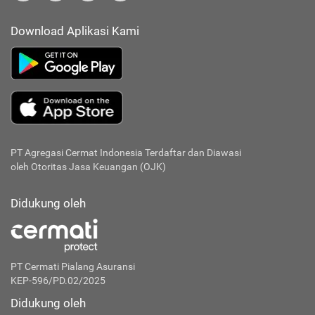
Download Aplikasi Kami
PT Agregasi Cermat Indonesia
Terdaftar dan Diawasi
oleh Otoritas Jasa Keuangan (OJK)
Didukung oleh
PT Cermati Pialang Asuransi
KEP-596/PD.02/2025
Didukung oleh