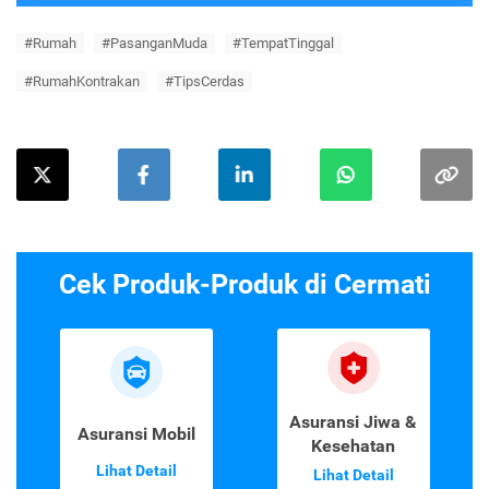
#Rumah
#PasanganMuda
#TempatTinggal
#RumahKontrakan
#TipsCerdas
Cek Produk-Produk di Cermati
Asuransi Jiwa &
Asuransi Mobil
Kesehatan
Lihat Detail
Lihat Detail