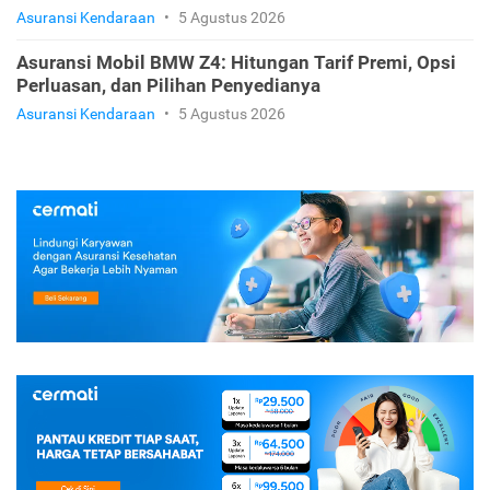
Polis, dan Rekomendasinya
Asuransi Kendaraan
•
5 Agustus 2026
Asuransi Mobil BMW X7: Cara Tepat Melindungi SUV
Flagship Kamu
Asuransi Kendaraan
•
5 Agustus 2026
Asuransi Mobil BMW Z4: Hitungan Tarif Premi, Opsi
Perluasan, dan Pilihan Penyedianya
Asuransi Kendaraan
•
5 Agustus 2026