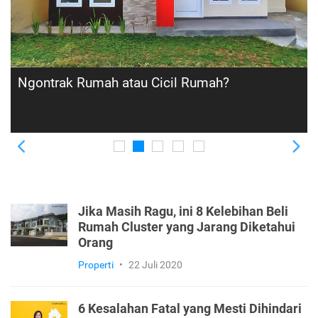
Mau Hidup Aman dan Nyaman? Jangan
Jadikan 7 Kawasan Ini Sebagai Tempat Tinggal
Previous
Ne
Jika Masih Ragu, ini 8 Kelebihan Beli
Rumah Cluster yang Jarang Diketahui
Orang