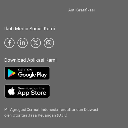
Anti Gratifikasi
Ikuti Media Sosial Kami
Download Aplikasi Kami
PT Agregasi Cermat Indonesia
Terdaftar dan Diawasi
oleh Otoritas Jasa Keuangan (OJK)