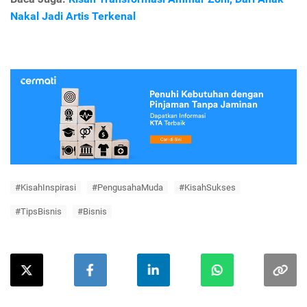
Nakal Jadi Artis Terkenal
#KisahInspirasi
#PengusahaMuda
#KisahSukses
#TipsBisnis
#Bisnis