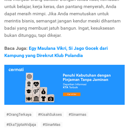
untuk belajar, kerja keras, dan pantang menyerah, Anda
dapat meraih mimpi. Jika Anda memutuskan untuk
merintis bisnis, semangat jangan kendur meski dihantam
badai yang membuat jatuh bangun. Ingat, kesuksesan
bukan ditunggu, tapi dikejar.
Baca Juga:
Egy Maulana Vikri, Si Jago Gocek dari
Kampung yang Direkrut Klub Polandia
#OrangTerkaya
#KisahSukses
#Sinarmas
#EkaTjiptaWidjaja
#SinarMas