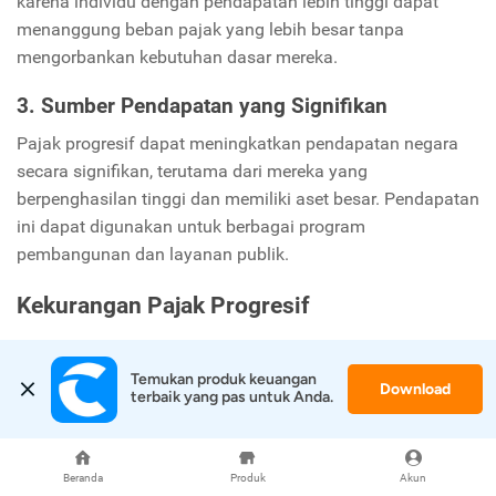
karena individu dengan pendapatan lebih tinggi dapat
menanggung beban pajak yang lebih besar tanpa
mengorbankan kebutuhan dasar mereka.
3. Sumber Pendapatan yang Signifikan
Pajak progresif dapat meningkatkan pendapatan negara
secara signifikan, terutama dari mereka yang
berpenghasilan tinggi dan memiliki aset besar. Pendapatan
ini dapat digunakan untuk berbagai program
pembangunan dan layanan publik.
Kekurangan Pajak Progresif
1. Pengurangan Insentif
Temukan produk keuangan 
Pajak yang lebih tinggi pada pendapatan tambahan dapat
Download
terbaik yang pas untuk Anda.
mengurangi insentif bagi individu untuk bekerja lebih
keras, mengambil risiko, atau berinvestasi. Misalnya,
seseorang mungkin merasa kurang termotivasi untuk
Beranda
Produk
Akun