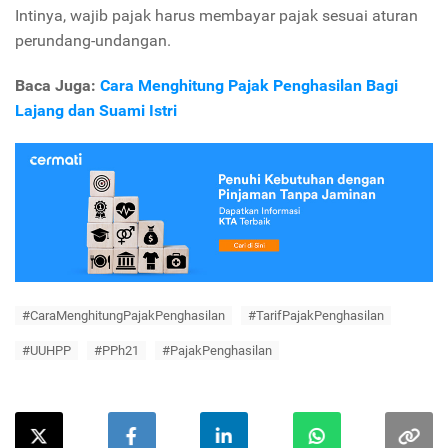
Intinya, wajib pajak harus membayar pajak sesuai aturan
perundang-undangan.
Baca Juga:
Cara Menghitung Pajak Penghasilan Bagi
Lajang dan Suami Istri
#CaraMenghitungPajakPenghasilan
#TarifPajakPenghasilan
#UUHPP
#PPh21
#PajakPenghasilan