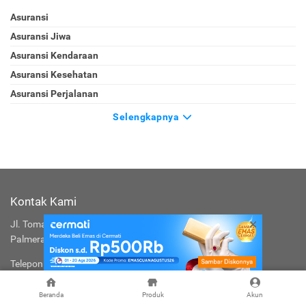
Asuransi
Asuransi Jiwa
Asuransi Kendaraan
Asuransi Kesehatan
Asuransi Perjalanan
Selengkapnya
Kontak Kami
Jl. Tomang Raya No. 38, Jatipulo
Palmerah, Jakarta Barat 11430
Telepon
:
(021) 40000 312
Jam Kerja
: (Senin-Jumat 9:00-17:00)
Email
:
cs@cermati.com
Beranda
Produk
Akun