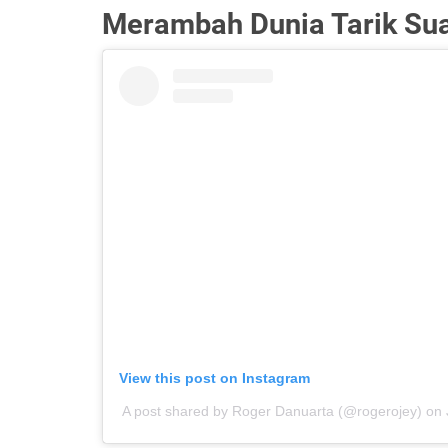
Merambah Dunia Tarik Su
View this post on Instagram
A post shared by Roger Danuarta (@rogerojey)
on