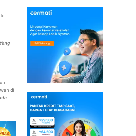
alu
m
Yang
hun
awan di
inta