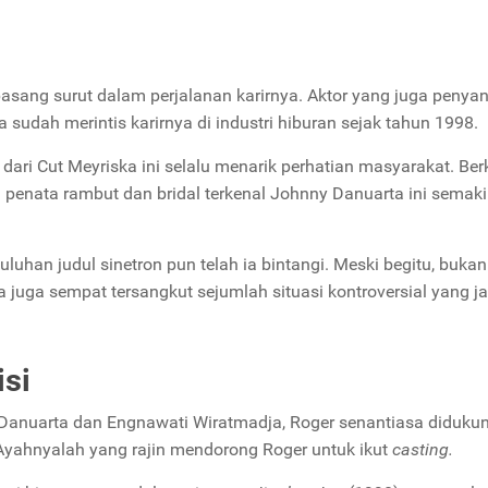
sang surut dalam perjalanan karirnya. Aktor yang juga penyany
a sudah merintis karirnya di industri hiburan sejak tahun 1998.
dari Cut Meyriska ini selalu menarik perhatian masyarakat. Ber
 penata rambut dan bridal terkenal Johnny Danuarta ini semak
uluhan judul sinetron pun telah ia bintangi. Meski begitu, bukan 
juga sempat tersangkut sejumlah situasi kontroversial yang ja
isi
anuarta dan Engnawati Wiratmadja, Roger senantiasa diduku
Ayahnyalah yang rajin mendorong Roger untuk ikut
casting.