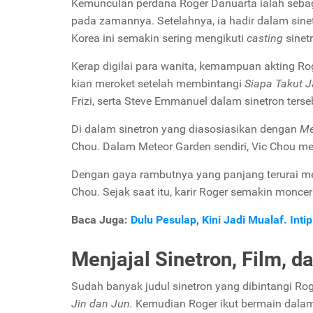
Kemunculan perdana Roger Danuarta ialah seba
pada zamannya. Setelahnya, ia hadir dalam sine
Korea ini semakin sering mengikuti
casting
sinet
Kerap digilai para wanita, kemampuan akting Ro
kian meroket setelah membintangi
Siapa Takut J
Frizi, serta Steve Emmanuel dalam sinetron terse
Di dalam sinetron yang diasosiasikan dengan
Me
Chou. Dalam Meteor Garden sendiri, Vic Chou m
Dengan gaya rambutnya yang panjang terurai m
Chou. Sejak saat itu, karir Roger semakin moncer
Baca Juga:
Dulu Pesulap, Kini Jadi Mualaf. Int
Menjajal Sinetron, Film, d
Sudah banyak judul sinetron yang dibintangi Ro
Jin dan Jun.
Kemudian Roger ikut bermain dal