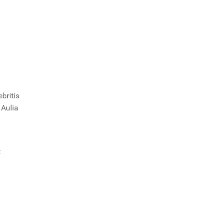
britis
 Aulia
t