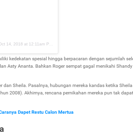
Oct 14, 2018 at 12:11am PDT
iki kedekatan spesial hingga berpacaran dengan sejumlah sele
i, dan Asty Ananta. Bahkan Roger sempat gagal menikahi Shandy
er dan Sheila. Pasalnya, hubungan mereka kandas ketika Sheila
ahun 2008). Akhirnya, rencana pernikahan mereka pun tak dapa
i Caranya Dapet Restu Calon Mertua
a