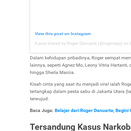
View this post on Instagram
A post shared by Roger Danuarta (@rogerojey)
on
Dalam kehidupan pribadinya, Roger sempat memil
lainnya, seperti Agnez Mo, Leony Vitria Hartant
hingga Sheila Marcia.
Kisah cinta yang saat itu menjadi
viral
ialah Rog
tertangkap dalam pesta sabu di Jakarta Utara (t
terwujud.
Baca Juga:
Belajar dari Roger Danuarta, Begin
Tersandung Kasus Narkob