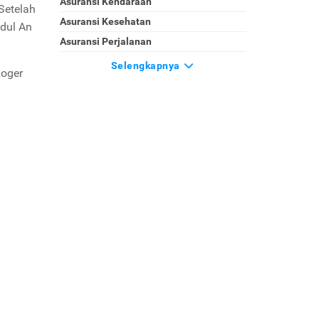
Asuransi Kendaraan
Setelah
Asuransi Kesehatan
udul An
Asuransi Perjalanan
Selengkapnya
Roger
y