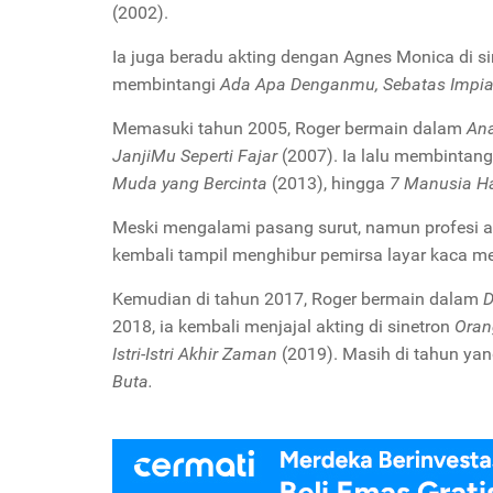
(2002).
Ia juga beradu akting dengan Agnes Monica di s
membintangi
Ada Apa Denganmu, Sebatas Impia
Memasuki tahun 2005, Roger bermain dalam
An
JanjiMu Seperti Fajar
(2007). Ia lalu membintan
Muda yang Bercinta
(2013), hingga
7 Manusia H
Meski mengalami pasang surut, namun profesi ak
kembali tampil menghibur pemirsa layar kaca me
Kemudian di tahun 2017, Roger bermain dalam
D
2018, ia kembali menjajal akting di sinetron
Oran
Istri-Istri Akhir Zaman
(2019). Masih di tahun yan
Buta.