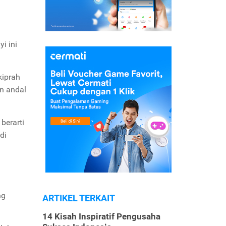
i ini
kiprah
in andal
berarti
di
ng
ARTIKEL TERKAIT
14 Kisah Inspiratif Pengusaha