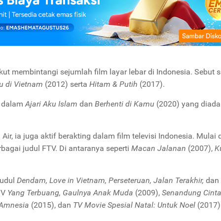
ikut membintangi sejumlah film layar lebar di Indonesia. Sebut s
u di Vietnam
(2012) serta
Hitam & Putih
(2017).
n dalam
Ajari Aku Islam
dan
Berhenti di Kamu
(2020) yang diada
r, ia juga aktif berakting dalam film televisi Indonesia. Mulai 
bagai judul FTV. Di antaranya seperti
Macan Jalanan
(2007),
K
judul
Dendam, Love in Vietnam, Perseteruan, Jalan Terakhir,
dan
FTV
Yang Terbuang, Gaulnya Anak Muda
(2009),
Senandung Cinta 
 Amnesia
(2015), dan
TV Movie Spesial Natal: Untuk Noel
(2017)