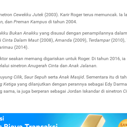
inetron
Cewekku Jutek
(2003). Karir Roger terus memuncak. Ia l
n,
dan
Preman Kampus
di tahun 2004.
akku Bukan Anakku
yang disusul dengan penampilannya dala
gi
Cinta Dalam Maut
(2008),
Amanda
(2009),
Terdampar
(2010),
arimau
(2014).
tor seakan memang digariskan untuk Roger. Di tahun 2016, ia
lalui sinetron
Anugerah Cinta
dan
Anak Jalanan.
uyung Cilik, Saur Sepuh
serta
Anak Masjid
. Sementara itu di ta
g Ketiga
yang dilanjutkan dengan perannya sebagai Edy Darm
g sama, ia juga berperan sebagai Jordan Iskandar di sinetron
C