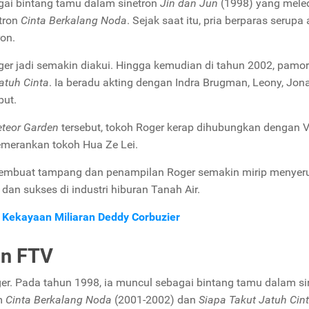
gai bintang tamu dalam sinetron
Jin dan Jun
(1998) yang mele
tron
Cinta Berkalang Noda
. Sejak saat itu, pria berparas serupa 
ron.
ger jadi semakin diakui. Hingga kemudian di tahun 2002, pamo
atuh Cinta
. Ia beradu akting dengan Indra Brugman, Leony, Jon
but.
teor Garden
tersebut, tokoh Roger kerap dihubungkan dengan V
emerankan tokoh Hua Ze Lei.
embuat tampang dan penampilan Roger semakin mirip menyeru
 dan sukses di industri hiburan Tanah Air.
ip Kekayaan Miliaran Deddy Corbuzier
an FTV
ger. Pada tahun 1998, ia muncul sebagai bintang tamu dalam si
am
Cinta Berkalang Noda
(2001-2002) dan
Siapa Takut Jatuh Cin