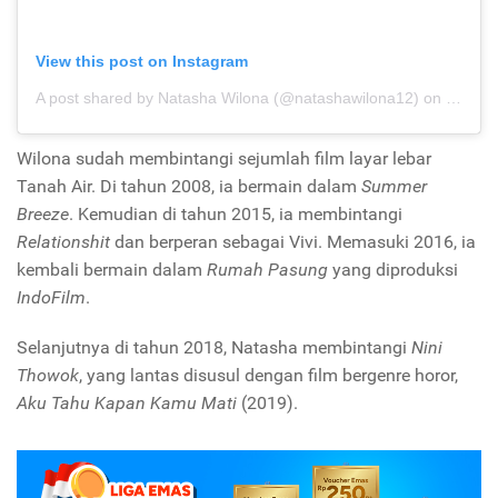
View this post on Instagram
A post shared by Natasha Wilona (@natashawilona12)
on
Jan 29
Wilona sudah membintangi sejumlah film layar lebar
Tanah Air. Di tahun 2008, ia bermain dalam
Summer
Breeze
. Kemudian di tahun 2015, ia membintangi
Relationshit
dan berperan sebagai Vivi. Memasuki 2016, ia
kembali bermain dalam
Rumah Pasung
yang diproduksi
IndoFilm
.
Selanjutnya di tahun 2018, Natasha membintangi
Nini
Thowok
, yang lantas disusul dengan film bergenre horor,
Aku Tahu Kapan Kamu Mati
(2019).