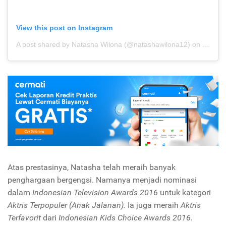
View this post on Instagram
A post shared by Natasha Wilona (@natashawilona12)
on
Nov 29
Atas prestasinya, Natasha telah meraih banyak
penghargaan bergengsi. Namanya menjadi nominasi
dalam
Indonesian Television Awards 2016
untuk kategori
Aktris Terpopuler (Anak Jalanan).
Ia juga meraih
Aktris
Terfavorit
dari
Indonesian Kids Choice Awards 2016.