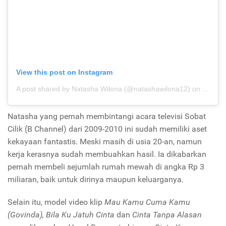
View this post on Instagram
A post shared by Natasha Wilona (@natashawilona12)
on
Oct 12
Natasha yang pernah membintangi acara televisi Sobat
Cilik (B Channel) dari 2009-2010 ini sudah memiliki aset
kekayaan fantastis. Meski masih di usia 20-an, namun
kerja kerasnya sudah membuahkan hasil. Ia dikabarkan
pernah membeli sejumlah rumah mewah di angka Rp 3
miliaran, baik untuk dirinya maupun keluarganya.
Selain itu, model video klip
Mau Kamu Cuma Kamu
(Govinda), Bila Ku Jatuh Cinta
dan
Cinta Tanpa Alasan