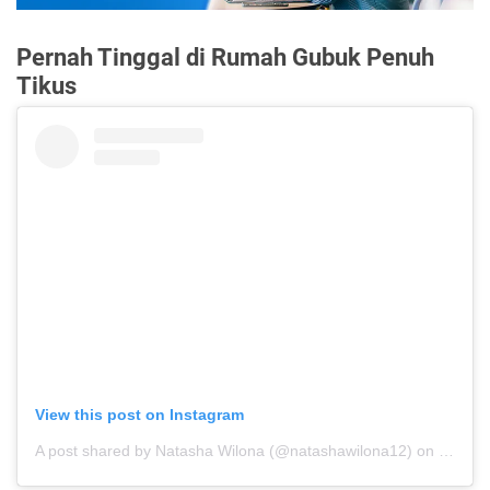
Pernah Tinggal di Rumah Gubuk Penuh
Tikus
View this post on Instagram
A post shared by Natasha Wilona (@natashawilona12)
on
Jan 25