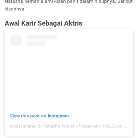
Natasha pernah alami kisah pahit dalam hidupnya. Berikut
kisahnya.
Awal Karir Sebagai Aktris
View this post on Instagram
A post shared by Natasha Wilona (@natashawilona12)
on
Mar 4,