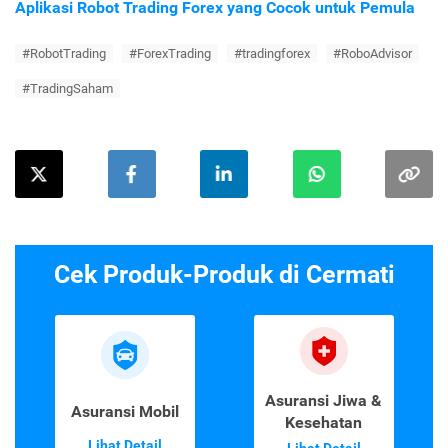
Aplikasi Robot Trading Forex yang Cocok untuk Pemula
#RobotTrading
#ForexTrading
#tradingforex
#RoboAdvisor
#TradingSaham
Cek Produk-Produk di Cermati
Asuransi Jiwa &
Asuransi Mobil
Kesehatan
Lihat Detail