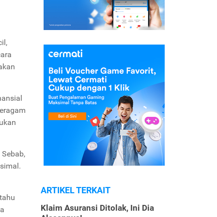
il,
cara
iakan
nansial
 beragam
jukan
. Sebab,
simal.
ARTIKEL TERKAIT
 tahu
Klaim Asuransi Ditolak, Ini Dia
ya