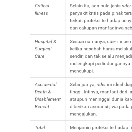
Critical
Selain itu, ada pula jenis
rider
Illness
penyakit kritis pada pihak te
terkait proteksi terhadap peny
dan cakupan manfaatnya seb
Hospital &
Sesuai namanya,
rider
ini be
Surgical
ketika nasabah harus melakuka
Care
sendiri dan tak selalu menja
melengkapi perlindungannya 
mencukupi.
Accidental
Selanjutnya,
rider
ini ideal di
Death &
tinggi. Intinya, manfaat dari 
Disablement
ataupun meninggal dunia kar
Benefit
diberikan asuransi jiwa pad
mengajukan.
Total
Menjamin proteksi terhadap ri