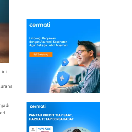
h ini
suransi
njadi
eri