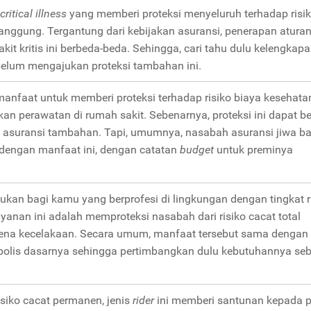
 critical illness
yang memberi proteksi menyeluruh terhadap risi
rtanggung. Tergantung dari kebijakan asuransi, penerapan atura
akit kritis ini berbeda-beda. Sehingga, cari tahu dulu kelengkap
elum mengajukan proteksi tambahan ini.
rmanfaat untuk memberi proteksi terhadap risiko biaya kesehata
n perawatan di rumah sakit. Sebenarnya, proteksi ini dapat ber
di asuransi tambahan. Tapi, umumnya, nasabah asuransi jiwa ba
dengan manfaat ini, dengan catatan
budget
untuk preminya
ajukan bagi kamu yang berprofesi di lingkungan dengan tingkat r
layanan ini adalah memproteksi nasabah dari risiko cacat total
ena kecelakaan. Secara umum, manfaat tersebut sama dengan
a polis dasarnya sehingga pertimbangkan dulu kebutuhannya se
siko cacat permanen, jenis
rider
ini memberi santunan kepada 