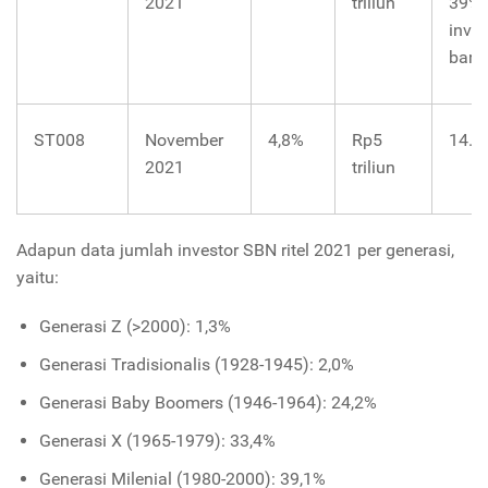
2021
triliun
39%
inves
baru
ST008
November
4,8%
Rp5
14.3
2021
triliun
Adapun data jumlah investor SBN ritel 2021 per generasi,
yaitu:
Generasi Z (>2000): 1,3%
Generasi Tradisionalis (1928-1945): 2,0%
Generasi Baby Boomers (1946-1964): 24,2%
Generasi X (1965-1979): 33,4%
Generasi Milenial (1980-2000): 39,1%