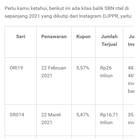
Perlu kamu ketahui, berikut ini ada kilas balik SBN ritel di
sepanjang 2021 yang dikutip dari Instagram DJPPR, yaitu:
Seri
Penawaran
Kupon
Jumlah
Jum
Terjual
Inve
ORI19
22 Februari
5,57%
Rp26
48.7
2021
triliun
46%
inves
baru
SR014
22 Maret
5,47%
Rp16,71
35.6
2021
triliun
inves