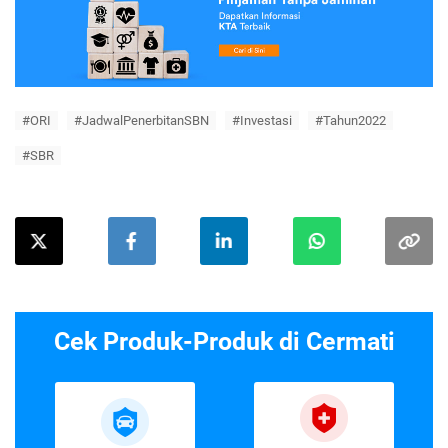
#ORI
#JadwalPenerbitanSBN
#Investasi
#Tahun2022
#SBR
Cek Produk-Produk di Cermati