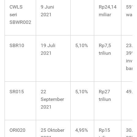
CWLS
9 Juni
Rp24,14
591
seri
2021
miliar
waki
SBWR002
SBR10
19 Juli
5,10%
Rp7,5
23.3
2021
triliun
39%
inves
baru
SR015
22
5,10%
Rp27
49.0
September
triliun
2021
ORI020
25 Oktober
4,95%
Rp15
30.0